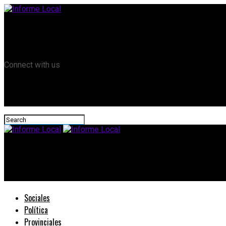
Remanso TV
Informe Local HD
RTV Play
Connect with us
Informe Local
AMET: Asumió la comisión directiva que conducirá el gremio ha
Sociales
Política
Provinciales