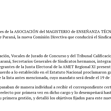
ridades de la ASOCIACIÓN del MAGISTERIO de ENSEÑANZA TÉCNIC
de Paraná, la nueva Comisión Directiva que conducirá el Sindi
ción, Vocales de Jurado de Concurso y del Tribunal Calificacio
Paraná, Secretarios Generales de Sindicatos hermanos, integra
egrantes de la Junta Electoral de la AMET Regional XI present
uerdo a lo establecido en el Estatuto Nacional proclamaron g
e la lista antes mencionada, cuyo mandato será desde el 19 de
pasaban de manera individual a recibir el correspondiente cert
a reelecto por primera vez en dicho cargo y lo desempeñará ha
u primera gestión, y detalló los objetivos fijados para este nu