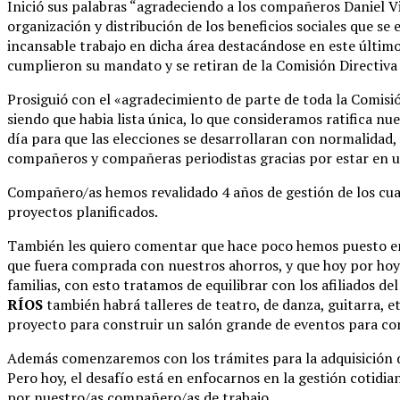
Inició sus palabras “agradeciendo a los compañeros Daniel Vit
organización y distribución de los beneficios sociales que se 
incansable trabajo en dicha área destacándose en este últim
cumplieron su mandato y se retiran de la Comisión Directiva 
Prosiguió con el «agradecimiento de parte de toda la Comisi
siendo que habia lista única, lo que consideramos ratifica n
día para que las elecciones se desarrollaran con normalidad,
compañeros y compañeras periodistas gracias por estar en u
Compañero/as hemos revalidado 4 años de gestión de los cual
proyectos planificados.
También les quiero comentar que hace poco hemos puesto en
que fuera comprada con nuestros ahorros, y que hoy por hoy e
familias, con esto tratamos de equilibrar con los afiliados de
RÍOS
también habrá talleres de teatro, de danza, guitarra, e
proyecto para construir un salón grande de eventos para con
Además comenzaremos con los trámites para la adquisición de 
Pero hoy, el desafío está en enfocarnos en la gestión cotidi
por nuestro/as compañero/as de trabajo.