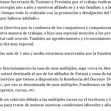
asse Secretario de Turismo y Previsión por el trabajo realizad
entregan año a año a nuestros afiliado/as y a sus familias; y a 
o tiempo todo lo realizado con la promoción y divulgación del
por haberse jubilado.»
ón Directiva por la confianza de los compañeros y compañeras 
uestra manera de trabajar, e hizo una especial mención a los p
 tal cuál ocurrió. También un agradecimiento y reconocimiento 
n día muy especial.
es más de 1 año y medio estuvimos encerrados por la Pandemia
 funcionamiento la casa de usos múltiples, aquí cerca en M
stará destinada al uso de los afiliados de Paraná y zona de inf
l interior que tienen a disposición la Residencia del Docente T
tc, por eso es denominada de usos múltiples. Pondremos en discu
gresos, cursos, etc.
un vehículo debido a las múltiples tareas en el territorio y l
ana para tratar de mejorar nuestras condiciones laborales y af