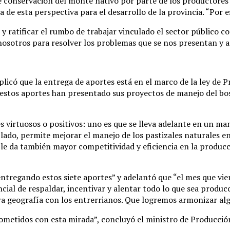
 conservación del monte nativo por parte de los productores “
 de esta perspectiva para el desarrollo de la provincia. “Por e
y ratificar el rumbo de trabajar vinculado el sector público c
osotros para resolver los problemas que se nos presentan y ap
explicó que la entrega de aportes está en el marco de la ley d
 estos aportes han presentado sus proyectos de manejo del bo
es virtuosos o positivos: uno es que se lleva adelante en un m
 lado, permite mejorar el manejo de los pastizales naturales 
e da también mayor competitividad y eficiencia en la producc
entregando estos siete aportes” y adelantó que “el mes que v
ncial de respaldar, incentivar y alentar todo lo que sea produ
tra geografía con los entrerrianos. Que logremos armonizar al
ometidos con esta mirada”, concluyó el ministro de Producció