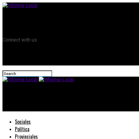
Remanso TV
Informe Local HD
RTV Play
Connect with us
Informe Local
Bordet convocó a consolidar un sistema productivo que preserve
Sociales
Política
Provinciales