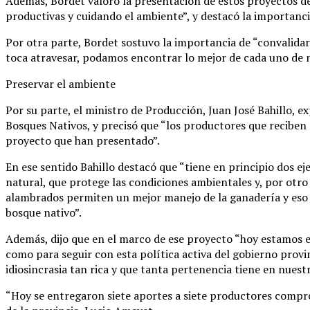
Además, Bordet valoró la presentación de estos proyectos de
productivas y cuidando el ambiente”, y destacó la importancia
Por otra parte, Bordet sostuvo la importancia de “convalidar 
toca atravesar, podamos encontrar lo mejor de cada uno de n
Preservar el ambiente
Por su parte, el ministro de Producción, Juan José Bahillo, 
Bosques Nativos, y precisó que “los productores que reciben
proyecto que han presentado”.
En ese sentido Bahillo destacó que “tiene en principio dos ej
natural, que protege las condiciones ambientales y, por otro
alambrados permiten un mejor manejo de la ganadería y eso l
bosque nativo”.
Además, dijo que en el marco de ese proyecto “hoy estamos 
como para seguir con esta política activa del gobierno provi
idiosincrasia tan rica y que tanta pertenencia tiene en nues
“Hoy se entregaron siete aportes a siete productores compr