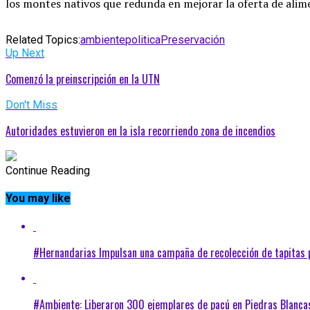
los montes nativos que redunda en mejorar la oferta de alim
Related Topics:
ambiente
politica
Preservación
Up Next
Comenzó la preinscripción en la UTN
Don't Miss
Autoridades estuvieron en la isla recorriendo zona de incendios
Continue Reading
You may like
#Hernandarias Impulsan una campaña de recolección de tapitas p
#Ambiente: Liberaron 300 ejemplares de pacú en Piedras Blancas 