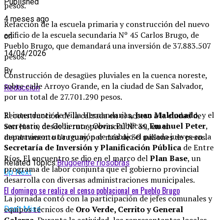
Published
pesos.
4 meses ago
Refacción de la escuela primaria y construcción del nuevo
edificio de la escuela secundaria Nº 45 Carlos Brugo, de
on
Pueblo Brugo, que demandará una inversión de 37.883.507
14/04/2026
pesos.
By
Construcción de desagües pluviales en la cuenca noreste,
sobre calle Arroyo Grande, en la ciudad de San Salvador,
Redaccion
por un total de 27.701.290 pesos.
El intendente de Villa Hernandarias,
Juan Maldonado
, y el
Reconstrucción de la calzada en el acceso a la ciudad de
secretario de Gobierno y Obras Públicas,
Emanuel Peter
,
San Justo, desde la ruta provincial Nº 39, en el
mantuvieron una reunión de trabajo el pasado jueves en la
departamento Uruguay, por más de 30 millones de pesos.
Secretaría de Inversión y Planificación Pública
de Entre
Ríos
.
El encuentro se dio en el marco del
Plan Base
, un
Related Topics:
Brugo
entre rios
obras
programa de labor conjunta que el gobierno provincial
Up Next
desarrolla con diversas administraciones municipales
.
El domingo se realiza el censo poblacional en Pueblo Brugo
La jornada contó con la participación de jefes comunales y
equipos técnicos de
Oro Verde, Cerrito y General
Don't Miss
Galarza
.
Durante la actividad, los representantes locales