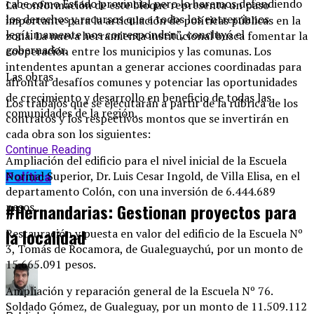
cabe como Estado provincial pero lo haremos defendiendo
La conformación de este bloque representa un paso
los derechos y recursos que a todos los entrerrianos
importante para la articulación de políticas públicas en la
legítimamente nos corresponden”, concluyó el
zona. La nueva herramienta institucional busca fomentar la
gobernador.
cooperación entre los municipios y las comunas. Los
intendentes apuntan a generar acciones coordinadas para
Las obras
afrontar desafíos comunes y potenciar las oportunidades
de crecimiento y desarrollo en beneficio de todas las
Los trabajos que se ejecutarán a partir de la rúbrica de los
comunidades de la región.
contratos y los respectivos montos que se invertirán en
cada obra son los siguientes:
Continue Reading
Ampliación del edificio para el nivel inicial de la Escuela
Normal Superior, Dr. Luis Cesar Ingold, de Villa Elisa, en el
Política
departamento Colón, con una inversión de 6.444.689
#Hernandarias: Gestionan proyectos para
pesos.
la localidad
Restauración y puesta en valor del edificio de la Escuela Nº
3, Tomás de Rocamora, de Gualeguaychú, por un monto de
15.665.091 pesos.
Ampliación y reparación general de la Escuela Nº 76.
Soldado Gómez, de Gualeguay, por un monto de 11.509.112