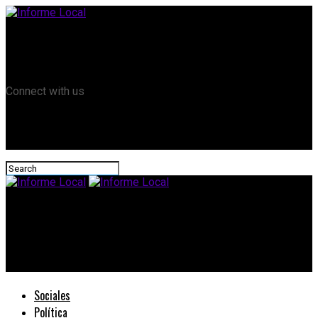
Remanso TV
Informe Local HD
RTV Play
Connect with us
Informe Local
Bordet destacó la transparencia y se firmó la inversión de 38
millones de pesos en una escuela de P. Brugo
Sociales
Política