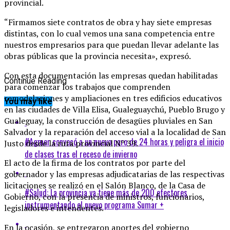
provincial.
“Firmamos siete contratos de obra y hay siete empresas
distintas, con lo cual vemos una sana competencia entre
nuestros empresarios para que puedan llevar adelante las
obras públicas que la provincia necesita», expresó.
Con esta documentación las empresas quedan habilitadas
Continue Reading
para comenzar los trabajos que comprenden
remodelaciones y ampliaciones en tres edificios educativos
You may like
en las ciudades de Villa Elisa, Gualeguaychú, Pueblo Brugo y
Gualeguay, la construcción de desagües pluviales en San
Salvador y la reparación del acceso vial a la localidad de San
#Agmer convocó a un nuevo paro de 24 horas y peligra el inicio
Justo desde la ruta provincial Nº 39.
de clases tras el receso de invierno
El acto de la firma de los contratos por parte del
gobernador y las empresas adjudicatarias de las respectivas
licitaciones se realizó en el Salón Blanco, de la Casa de
#Salud: La provincia ya tiene más de 200 efectores
Gobierno, con la presencia de ministros, funcionarios,
instrumentando el nuevo programa Sumar +
legisladores e intendentes.
En la ocasión, se entregaron aportes del gobierno