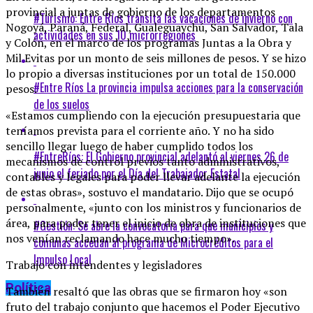
provincial a juntas de gobierno de los departamentos
#Turismo: Entre Ríos transita las vacaciones de invierno con
Nogoyá, Paraná, Federal, Gualeguaychú, San Salvador, Tala
actividades en sus 10 microrregiones
y Colón, en el marco de los programas Juntas a la Obra y
Mil Evitas por un monto de seis millones de pesos. Y se hizo
lo propio a diversas instituciones por un total de 150.000
#Entre Ríos La provincia impulsa acciones para la conservación
pesos.
de los suelos
«Estamos cumpliendo con la ejecución presupuestaria que
teníamos prevista para el corriente año. Y no ha sido
sencillo llegar luego de haber cumplido todos los
#EntreRíos: El Gobierno provincial adelantó al viernes 26 de
mecanismos de control previos tanto administrativos,
junio el feriado por el Día del Trabajador Estatal
contables y legales para poder llevar adelante la ejecución
de estas obras», sostuvo el mandatario. Dijo que se ocupó
personalmente, «junto con los ministros y funcionarios de
área, para poder tener el inicio de obra de instituciones que
#Gestión: Se abre la convocatoria para que municipios y
nos venían reclamando hace mucho tiempo».
comunas accedan al programa de Microcréditos para el
Impulso Local
Trabajo con intendentes y legisladores
Política
También resaltó que las obras que se firmaron hoy «son
fruto del trabajo conjunto que hacemos el Poder Ejecutivo