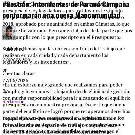
#Gestión: Intendentes de Paraná Campaña
con el Poder Legislativo, por eso es importante la
presencia de los legisladores para ratificar este vínculo
conformarán una nueva Mancomunidad
porque estas obras fueron aprobadas en el Presupuesto
2018, aprobado por unanimidad en ambas Cámaras, lo que
siempre he valorado. Pero ameritaba desde la parte que nos
toca cumplir con lo que prescripto en el Presupuesto».
Sostuvo además que las obras «son fruto del trabajo que
Published
realizan en cada ciudad y cada departamento los
2 meses ago
legisladores y los intendentes».
on
Cuentas claras
27/05/2026
«Es un esfuerzo muy grande que realizamos para poder
cumplir, y lo venimos trabajando desde el inicio de gestión,
By
con mucha responsabilidad para ir alcanzando el equilibrio
Redaccion
presupuestario en nuestra provincia. Es cierto que buena
parte del equilibrio se logró porque recuperamos derechos
coparticipables que correspondían legítimamente a los
Los presidentes municipales de seis localidades
entrerrianos pero también es cierto que desde el primer
formalizarán un espacio de trabajo conjunto este
día hemos estado tomando medidas que contengan el
jueves 28 de mayo. La asamblea constitutiva se