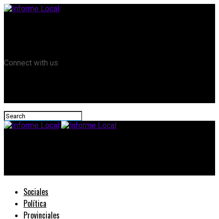
Remanso TV
Informe Local HD
RTV Play
Connect with us
Informe Local
Comienza el Federal B, Viale FBC viaja a Concep. del Uruguay
Sociales
Política
Provinciales