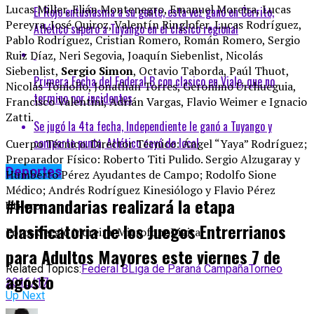
Lucas Miller, Elián Montenegro, Emanuel Moreira, Lucas
El Rojo entusiasma a su gente, esta vez ganó en Cerrito,
Pereyra, José Quiroz, Valentín Ringlofer, Lucas Rodríguez,
Atlético superó a Tuyango en el clásico regional
Pablo Rodríguez, Cristian Romero, Román Romero, Sergio
Ruiz Díaz, Neri Segovia, Joaquín Siebenlist, Nicolás
Siebenlist,
Sergio Simon
, Octavio Taborda, Paúl Thuot,
Primera Fecha del Federal B con clasico en Viale, que no
Nicolás Toniollo, Jonathan Torres, Geronimo Urchueguia,
termino por incidentes
Francisco Valentini, Adrián Vargas, Flavio Weimer e Ignacio
Zatti.
Se jugó la 4ta fecha, Independiente le ganó a Tuyango y
comparte punta, Atlético cayó de local
Cuerpo Técnico. Director Técnico: Ángel “Yaya” Rodríguez;
Preparador Físico: Roberto Titi Pulido. Sergio Alzugaray y
Deportes
Humberto Pérez Ayudantes de Campo; Rodolfo Sione
Médico; Andrés Rodríguez Kinesiólogo y Flavio Pérez
#Hernandarias realizará la etapa
Utilero.
clasificatoria de los Juegos Entrerrianos
Fotos Sergio Moreira-MicrofonoDigital
para Adultos Mayores este viernes 7 de
Related Topics:
Federal B
Liga de Paraná Campaña
Torneo
agosto
2016/17
Up Next