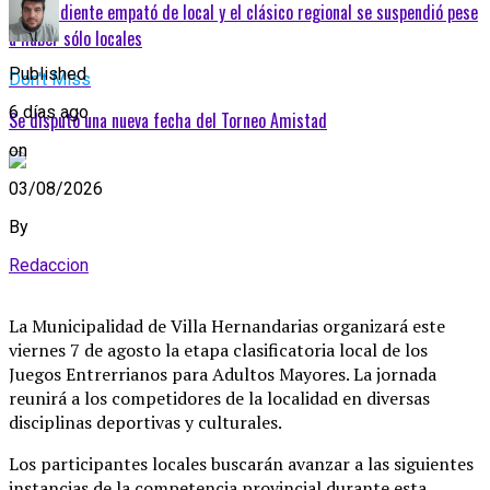
Independiente empató de local y el clásico regional se suspendió pese
a haber sólo locales
Published
Don't Miss
6 días ago
Se disputó una nueva fecha del Torneo Amistad
on
03/08/2026
By
Redaccion
La Municipalidad de Villa Hernandarias organizará este
viernes 7 de agosto la etapa clasificatoria local de los
Juegos Entrerrianos para Adultos Mayores
. La jornada
reunirá a los competidores de la localidad en diversas
disciplinas deportivas y culturales
.
Los participantes locales buscarán avanzar a las siguientes
instancias de la competencia provincial durante esta