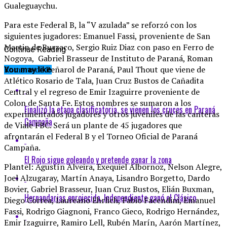
Gualeguaychu.
Para este Federal B, la “V azulada” se reforzó con los
siguientes jugadores: Emanuel Fassi, proveniente de San
Martin de Burzaco, Sergio Ruiz Diaz con paso en Ferro de
Continue Reading
Nogoya, Gabriel Brasseur de Instituto de Paraná, Roman
Romero de Peñarol de Paraná, Paul Thout que viene de
You may like
Atlético Rosario de Tala, Juan Cruz Bustos de Cañadita
Central y el regreso de Emir Izaguirre proveniente de
Colon de Santa Fe. Estos nombres se sumaron a los
Finalizó la etapa clasificatoria, se vienen los cruces en Paraná
experimentados jugadores y otros juveniles de las canteras
Campaña
de Viale FBC. Será un plante de 45 jugadores que
afrontarán el Federal B y el Torneo Oficial de Paraná
Campaña.
El Rojo sigue goleando y pretende ganar la zona
Plantel: Agustín Alveira, Exequiel Albornoz, Nelson Alegre,
Joel Alzugaray, Martín Anaya, Lisandro Borgetto, Dardo
Bovier, Gabriel Brasseur, Juan Cruz Bustos, Elián Buxman,
Hernandarias enrojecida, Independiente ganó el Clásico
Diego Correa, Laureano Ehrlich, Fabio Facendini, Emanuel
Fassi, Rodrigo Giagnoni, Franco Gieco, Rodrigo Hernández,
Emir Izaguirre, Ramiro Lell, Rubén Marín, Aarón Martínez,