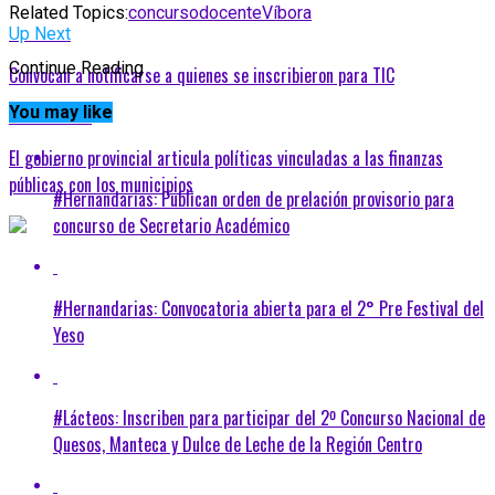
Related Topics:
concurso
docente
Víbora
Up Next
Continue Reading
Convocan a notificarse a quienes se inscribieron para TIC
You may like
Don't Miss
El gobierno provincial articula políticas vinculadas a las finanzas
públicas con los municipios
#Hernandarias: Publican orden de prelación provisorio para
concurso de Secretario Académico
#Hernandarias: Convocatoria abierta para el 2° Pre Festival del
Yeso
#Lácteos: Inscriben para participar del 2º Concurso Nacional de
Quesos, Manteca y Dulce de Leche de la Región Centro