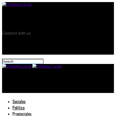
Remanso TV
Informe Local HD
RTV Play
Connect with us
Informe Local
Concurso en la Escuela de Víboras
Sociales
Política
Provinciales