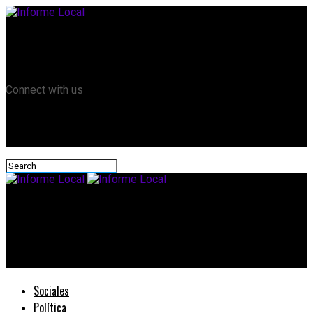
Remanso TV
Informe Local HD
RTV Play
Connect with us
Informe Local
#CongresoNacional: La oposición marca la agenda, no se
pueden modificar INTA, Vialidad entre otros
Sociales
Política