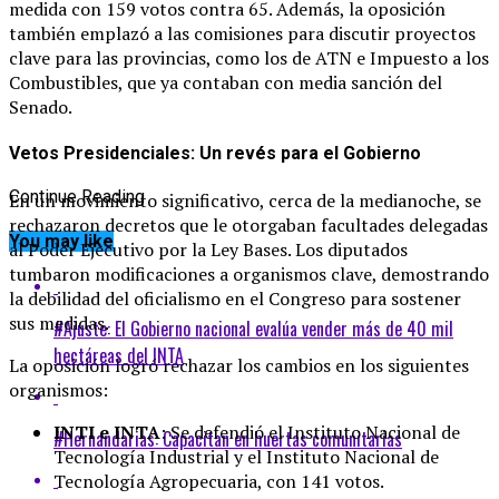
medida con 159 votos contra 65. Además, la oposición
también emplazó a las comisiones para discutir proyectos
clave para las provincias, como los de ATN e Impuesto a los
Combustibles, que ya contaban con media sanción del
Senado.
Vetos Presidenciales: Un revés para el Gobierno
Continue Reading
En un movimiento significativo, cerca de la medianoche, se
rechazaron decretos que le otorgaban facultades delegadas
You may like
al Poder Ejecutivo por la Ley Bases. Los diputados
tumbaron modificaciones a organismos clave, demostrando
la debilidad del oficialismo en el Congreso para sostener
sus medidas.
#Ajuste: El Gobierno nacional evalúa vender más de 40 mil
hectáreas del INTA
La oposición logró rechazar los cambios en los siguientes
organismos:
INTI e INTA
: Se defendió el Instituto Nacional de
#Hernandarias: Capacitan en huertas comunitarias
Tecnología Industrial y el Instituto Nacional de
Tecnología Agropecuaria, con 141 votos.