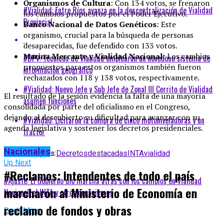
Organismos de Cultura
: Con 134 votos, se frenaron
#Vialidad: Entre Ríos avanza en la descentralización de Vialidad
los cambios propuestos por el Poder Ejecutivo.
Provincial
Banco Nacional de Datos Genéticos
: Este
organismo, crucial para la búsqueda de personas
desaparecidas, fue defendido con 133 votos.
Marina Mercante y Vialidad Nacional
: Los cambios
#DPV: Técnicos de Vialidad emplearán un novedoso sistema de
propuestos para estos organismos también fueron
información geográfico
rechazados con 118 y 138 votos, respectivamente.
#Vialidad: Nuevo Jefe y Sub Jefe de Zonal III Cerrito de Vialidad
El resultado de la sesión evidencia la falta de una mayoría
asumen funciones
consolidada por parte del oficialismo en el Congreso,
dejando al descubierto su dificultad para avanzar con su
#Vialidad: Licitaron la compra de cinco motoniveladoras y un
agenda legislativa y sostener los decretos presidenciales.
tractor
Nacionales
Related Topics:
Decretos
destacadas
INTA
vialidad
Up Next
#Reclamos: Intendentes de todo el país
#Ajuste: El Gobierno dio marcha atrás con los cambios en Vialidad
marcharon al Ministerio de Economía en
Nacional, el INTA y otros organismos
reclamo de fondos y obras
Don't Miss