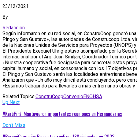
23/12/2021
By
Redaccion
Según informaron en su red social, en ConstruCoop generó una 
Pingo y San Gustavo», las autoridades de Construcoop Ltda. vi
de la Naciones Unidas de Servicios para Proyectos (UNOPS) y 
El Presidente Exequiel Uhrig estuvo acompañado por la Secretar
internacional por el Arq. Juan Smiljan, Coordinador Técnico por
«Nuestra cooperativa fue designada para concretar estos proyec
capital humano y social, en consonancia con los 17 objetivos p
El Pingo y San Gustavo serán las localidades entrerrianas bene
Analizaron que «Un año muy difícil está concluyendo, pero cer
«Estamos trabajando para llevarles a más entrerrianos obras y 
Related Topics:
ConstruCoop
Convenio
ENOHSA
Up Next
#KarúPirá: Mantuvieron importantes reuniones en Hernandarias
Don't Miss
#ParanáCampaña: Proyectan realizar 188 viviendas en 2022