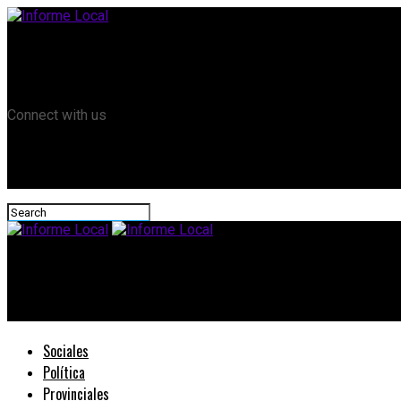
Remanso TV
Informe Local HD
RTV Play
Connect with us
Informe Local
#ConstruCoop: Importante convenio suscripto con ENOHSA
Sociales
Política
Provinciales