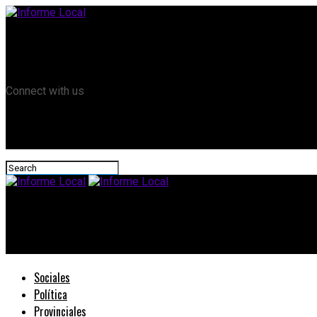
Remanso TV
Informe Local HD
RTV Play
Connect with us
Informe Local
Consurso en la ESA Nº 27
Sociales
Política
Provinciales