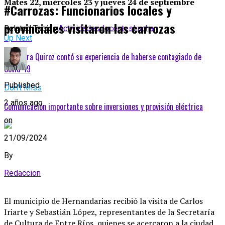
Mates 22, miércoles 23 y jueves 24 de septiembre
#Carrozas: Funcionarios locales y
provinciales visitaron las carrozas
Related Topics:
Actividades
docentes
Lucha
Up Next
Alejandra Quiroz contó su experiencia de haberse contagiado de
Covid-19
Published
Don't Miss
2 años ago
Comunicación importante sobre inversiones y provisión eléctrica
on
21/09/2024
By
Redaccion
El municipio de Hernandarias recibió la visita de Carlos
Iriarte y Sebastián López, representantes de la Secretaría
de Cultura de Entre Ríos, quienes se acercaron a la ciudad