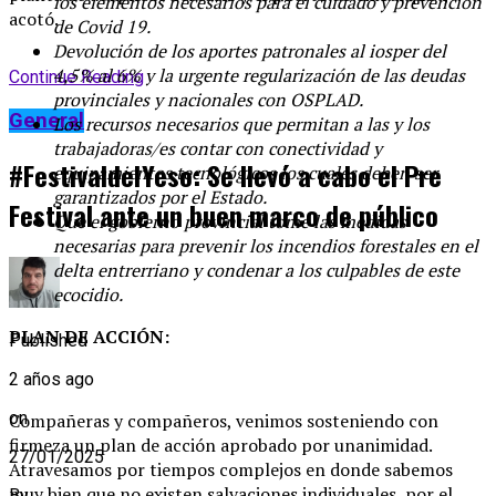
los elementos necesarios para el cuidado y prevención
acotó.
de Covid 19.
Devolución de los aportes patronales al iosper del
4,5% al 6% y la urgente regularización de las deudas
Continue Reading
provinciales y nacionales con OSPLAD.
General
Los recursos necesarios que permitan a las y los
trabajadoras/es contar con conectividad y
#FestivaldelYeso: Se llevó a cabo el Pre
equipamientos tecnológicos los cuales deben ser
garantizados por el Estado.
Festival ante un buen marco de público
Que el gobierno provincial tome las medidas
necesarias para prevenir los incendios forestales en el
delta entrerriano y condenar a los culpables de este
ecocidio.
PLAN DE ACCIÓN:
Published
2 años ago
on
Compañeras y compañeros, venimos sosteniendo con
firmeza un plan de acción aprobado por unanimidad.
27/01/2025
Atravesamos por tiempos complejos en donde sabemos
muy bien que no existen salvaciones individuales, por el
By