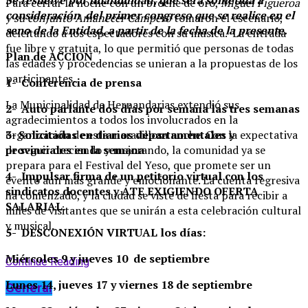
Para cerrar la noche con un broche de oro,
Miguel Figueroa
consideración del primer congreso que se realice en el
y su conjunto Amanecer Campero
tomaron el escenario,
seno de la Entidad, a partir de la fecha de la presente.
deleitando a los espectadores con su música. La entrada
fue libre y gratuita, lo que permitió que personas de todas
Plan de ACCION
las edades y procedencias se unieran a la propuestas de los
participantes.
1- Conferencia de prensa
La Municipalidad de Hernandarias extendió sus
2- Auto parlante dos días por semana las tres semanas
agradecimientos a todos los involucrados en la
organización de esta maravillosa noche. Con la expectativa
3- Solicitadas en diarios departamentales y
de seguir creciendo y mejorando, la comunidad ya se
provinciales en la semana
prepara para el Festival del Yeso, que promete ser un
4- Impulsar firma de un petitorio virtual con los
evento aún más grande y emocionante. La cuenta regresiva
sindicatos docentes y ATE EXIGIENDO OFERTA
ha comenzado, y la ciudad se viste de fiesta para recibir a
SALARIAL.
miles de visitantes que se unirán a esta celebración cultural
y musical.
5- DESCONEXIÓN VIRTUAL los días:
Miércoles 9 y jueves 10 de septiembre
Continue Reading
Lunes 14, jueves 17 y viernes 18 de septiembre
General