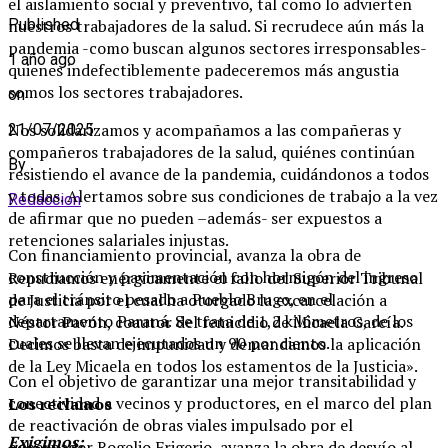
el aislamiento social y preventivo, tal como lo advierten
nuestros trabajadores de la salud. Si recrudece aún más la
Published
pandemia -como buscan algunos sectores irresponsables-
1 año ago
quienes indefectiblemente padeceremos más angustia
somos los sectores trabajadores.
on
Nos solidarizamos y acompañamos a las compañeras y
21/07/2025
compañeros trabajadores de la salud, quiénes continúan
By
resistiendo el avance de la pandemia, cuidándonos a todos
y todas. Alertamos sobre sus condiciones de trabajo a la vez
Redaccion
de afirmar que no pueden –además- ser expuestos a
retenciones salariales injustas.
Con financiamiento provincial, avanza la obra de
construcción y pavimentación con hormigón del ingreso
Repudiamos enérgicamente el fallo del Superior Tribunal
para el tránsito pesado a Pueblo Brugo, en el
de Justicia por el cual ha otorgado la excarcelación a
departamento Paraná. Se trata de 1,2 kilómetros, de los
Néstor Pavón, coautor del femicidio de Micaela García.
cuales se llevan ejecutados un 90 por ciento.
Decimos basta de impunidad y demandamos la aplicación
de la Ley Micaela en todos los estamentos de la Justicia».
Con el objetivo de garantizar una mejor transitabilidad y
conectividad a vecinos y productores, en el marco del plan
Los reclamos
de reactivación de obras viales impulsado por el
Exigimos:
gobernador Rogelio Frigerio, avanza la obra de desvío al