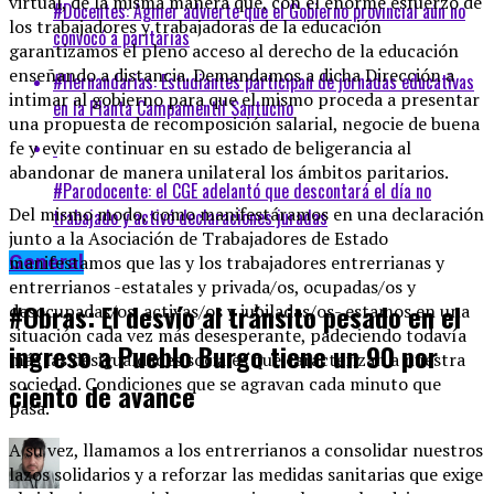
virtual, de la misma manera que, con el enorme esfuerzo de
#Docentes: Agmer advierte que el Gobierno provincial aún no
los trabajadores y trabajadoras de la educación
convocó a paritarias
garantizamos el pleno acceso al derecho de la educación
enseñando a distancia. Demandamos a dicha Dirección a
#Hernandarias: Estudiantes participan de jornadas educativas
intimar al gobierno para que el mismo proceda a presentar
en la Planta Campamentil Santucho
una propuesta de recomposición salarial, negocie de buena
fe y evite continuar en su estado de beligerancia al
abandonar de manera unilateral los ámbitos paritarios.
#Parodocente: el CGE adelantó que descontará el día no
Del mismo modo, como manifestáramos en una declaración
trabajado y activó declaraciones juradas
junto a la Asociación de Trabajadores de Estado
manifestamos que las y los trabajadores entrerrianas y
General
entrerrianos -estatales y privada/os, ocupadas/os y
#Obras: El desvío al tránsito pesado en el
desocupadas/os, activas/os y jubiladas/os- estamos en una
situación cada vez más desesperante, padeciendo todavía
ingreso a Pueblo Burgo tiene un 90 por
más las desigualdades sociales que caracterizan a nuestra
sociedad. Condiciones que se agravan cada minuto que
ciento de avance
pasa.
A su vez, llamamos a los entrerrianos a consolidar nuestros
lazos solidarios y a reforzar las medidas sanitarias que exige