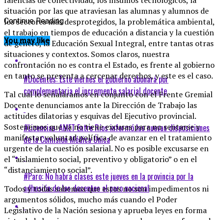
situación por las que atraviesan las alumnas y alumnos de
los sectores más desprotegidos, la problemática ambiental,
Continue Reading
el trabajo en tiempos de educación a distancia y la cuestión
You may like
de género, la Educación Sexual Integral, entre tantas otras
situaciones y contextos. Somos claros, nuestra
confrontación no es contra el Estado, es frente al gobierno
en tanto se presenta a cercenar derechos, y este es el caso.
#Docentes: Este viernes el gobierno abonará por
complementaria el incremento salarial docente
Tal cual lo señaláramos en conjunto con el Frente Gremial
Docente denunciamos ante la Dirección de Trabajo las
actitudes dilatorias y esquivas del Ejecutivo provincial.
Sostenemos que ya no tiene excusas para no sentarse y
#Licencias: AMET Entre Ríos informó las nuevas disposiciones
manifestar voluntad política de avanzar en el tratamiento
de la Comisión Médica Única
urgente de la cuestión salarial. No es posible excusarse en
el “aislamiento social, preventivo y obligatorio” o en el
“distanciamiento social”.
#Paro: No habrá clases este jueves en la provincia por la
adhesión de los docentes al paro nacional
Todos y todas sabemos que estos no son impedimentos ni
argumentos sólidos, mucho más cuando el Poder
Legislativo de la Nación sesiona y aprueba leyes en forma