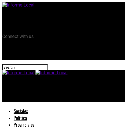
Remanso TV
Informe Local HD
RTV Play
Connect with us
Informe Local
Continua el reclamo de AGMER
Sociales
Política
Provinciales