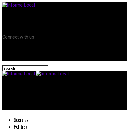
Remanso TV
Informe Local HD
RTV Play
Connect with us
Informe Local
#Cooperativas: La promoción de las cooperativas en la agenda
de gobierno
Sociales
Política