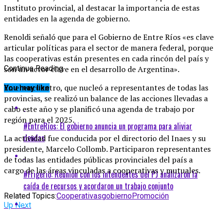
Instituto provincial, al destacar la importancia de estas
entidades en la agenda de gobierno.
Renoldi señaló que para el Gobierno de Entre Ríos «es clave
articular políticas para el sector de manera federal, porque
las cooperativas están presentes en cada rincón del país y
son un actor clave en el desarrollo de Argentina».
Continue Reading
En el encuentro, que nucleó a representantes de todas las
You may like
provincias, se realizó un balance de las acciones llevadas a
cabo este año y se planificó una agenda de trabajo por
región para el 2025.
#EntreRíos: El gobierno anuncia un programa para aliviar
deudas
La actividad fue conducida por el directorio del Inaes y su
presidente, Marcelo Collomb. Participaron representantes
de todas las entidades públicas provinciales del país a
cargo de las áreas vinculadas a cooperativas y mutuales.
#Frigerio: Reunión con los intendentes del PJ analizaron la
caída de recursos y acordaron un trabajo conjunto
Related Topics:
Cooperativas
gobierno
Promoción
Up Next