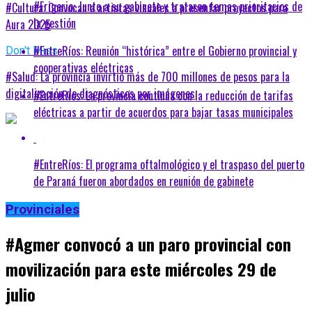
#Frigerio: Junto a su gabinete y trataron temas prioritarios de
#Cultura: Convocan a artistas visuales a presentar proyectos para
la gestión
Aura 2025
#EntreRíos: Reunión “histórica” entre el Gobierno provincial y
Don't Miss
cooperativas eléctricas
#Salud: La provincia invirtió más de 700 millones de pesos para la
digitalización de diagnósticos por imágenes
#EntreRíos: La provincia continúa con la reducción de tarifas
eléctricas a partir de acuerdos para bajar tasas municipales
#EntreRíos: El programa oftalmológico y el traspaso del puerto
de Paraná fueron abordados en reunión de gabinete
Provinciales
#Agmer convocó a un paro provincial con
movilización para este miércoles 29 de
julio