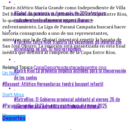
Tanto Atlético María Grande como Independiente de Villa
#Salud: La provincia ya tiene más de 200 efectores
Del Rosario disputarán su primera final de Copa Entre Ríos,
instrumentando el nuevo programa Sumar +
lo que añade un condimento especial a este
enfrentamiento. La Liga de Paraná Campaña buscará hacer
historia consagrando a uno de sus representantes,
mientras que la de Chajarí intentará repetir la hazaña de
#Turismo: Entre Ríos transita las vacaciones de invierno con
San José Obrero. La emoción está garantizada en esta final
actividades en sus 10 microrregiones
inédita que definirá al campeón de la Copa Entre Ríos.
Related Topics:
Copa
Deportes
destacadas
entre rios
#Entre Ríos La provincia impulsa acciones para la conservación
Up Next
de los suelos
#Basquet: Atlético Hernandarias tendrá basquet infantil
Don't Miss
#EntreRíos: El Gobierno provincial adelantó al viernes 26 de
#ParanáCampaña: El 23 de marzo comienza el torneo 2025
junio el feriado por el Día del Trabajador Estatal
Deportes