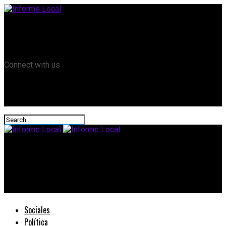
Remanso TV
Informe Local HD
RTV Play
Connect with us
Informe Local
#CopaER: Atlético María Grande recibe a Independiente de Villa
del Rosario en la final de ida
Sociales
Política