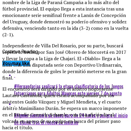
nombre de la Liga de Paraná Campaña a lo más alto del
fútbol provincial. El equipo llega a esta instancia tras una
emocionante serie semifinal frente a Lanús de Concepción
del Uruguay, donde demostró su poderío ofensivo y solidez
defensiva, venciendo tanto en la ida (3-2) como en la vuelta
(2-1).
Independiente de Villa Del Rosario, por su parte, buscará
repetir lo hecho por San José Obrero de Mocoretá en 2017
Continue Reading
y llevar la copa a la Liga de Chajarí. El «Diablo» llega a la
You may like
final tras una disputada serie con Deportivo Urdinarrain,
donde la diferencia de goles le permitió meterse en la gran
final.
#Hernandarias realizará la etapa clasificatoria de los Juegos
El encuentro será dirigido por el árbitro nogoyaense
Entrerrianos para Adultos Mayores este viernes 7 de agosto
Lautaro Castañola, quien estará acompañado por los
asistentes Guido Vázquez y Miguel Mendieta, y el cuarto
árbitro Maximiliano Durán. Se espera un marco imponente
en el Estadio Conrado Schamle, con una afición local
#Agmer convocó a un nuevo paro de 24 horas y peligra el inicio
volcada en apoyo de su equipo en busca del primer paso
de clases tras el receso de invierno
hacia el título.