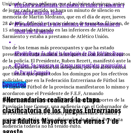
Unión de Crespo pidieron que el próximo domingo, antes
#LigadeParanáCampaña: Dirigentes de clubes se reunieron y
de jugar cada partido, se haga un minuto de silencio en
abordaron diversos temas
memoria de Martin Medrano, que en el día de ayer, jueves
28 de julio, falleció en un accidente de transito. Él joven, de
#ParanáCampaña: En julio comienza el torneo femenino de
15 años, estaba jugando en las inferiores de Atlético
fútbol con 16 equipos
Sarmiento y estaba a prestamo de Atlético Unión.
Uno de los temas más preocupantes y que ha estado
#PuebloBrugo: Es oficial la fundación de Club Atlético Brugo
presente en cada reunión tiene que ver con los altos costos
de la policía. El Presidente, Ruben Rezett, manifestó ante la
#Clubes: Se reunieron en Crespo representates provinciales y
preocupación de todos los delegados, por los altos costos
de Paraná Campaña
que tienen que pagar todos los domingos por los efectivos
policiales, que en la Federación Entrerriana de Fútbol las
Deportes
19 Ligas de Fútbol de la provincia manifestaron lo mismo y
acordaron que el Presidente de F.E.F, Armando
#Hernandarias realizará la etapa
Belgeri, solicite al responsable del área de Deportes de la
Provincia Jose Gomez, una audiencia con el Gobernador de
clasificatoria de los Juegos Entrerrianos
la Provincia Gustavo Bordet, para plantearle la difícil y
para Adultos Mayores este viernes 7 de
costosa situación de los adicionales de policía. Pero esta
audiencia todavía no ha tenido éxito.
agosto