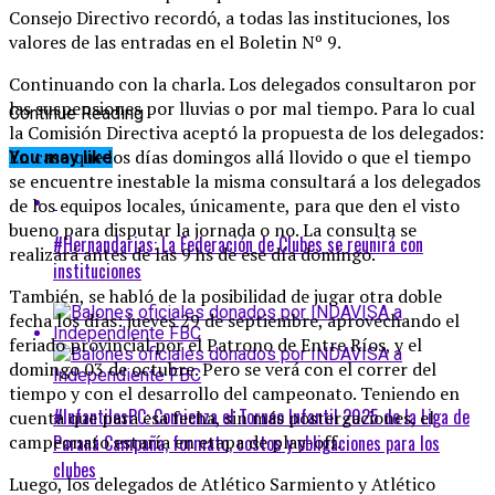
Consejo Directivo recordó, a todas las instituciones, los
valores de las entradas en el Boletin Nº 9.
Continuando con la charla. Los delegados consultaron por
las suspensiones por lluvias o por mal tiempo. Para lo cual
Continue Reading
la Comisión Directiva aceptó la propuesta de los delegados:
En caso que los días domingos allá llovido o que el tiempo
You may like
se encuentre inestable la misma consultará a los delegados
de los equipos locales, únicamente, para que den el visto
bueno para disputar la jornada o no. La consulta se
#Hernandarias: La Federación de Clubes se reunirá con
realizará antes de las 9 hs de ese día domingo.
instituciones
También, se habló de la posibilidad de jugar otra doble
fecha los días: jueves 29 de septiembre, aprovechando el
feriado provincial por el Patrono de Entre Ríos, y el
domingo 03 de octubre. Pero se verá con el correr del
tiempo y con el desarrollo del campeonato. Teniendo en
#InfantilesPC: Comienza el Torneo Infantil 2025 de la Liga de
cuenta que para esa fecha, sin más postergaciones, el
Paraná Campaña, formato, costos y obligaciones para los
campeonato estaría en etapa de play-off.
clubes
Luego, los delegados de Atlético Sarmiento y Atlético