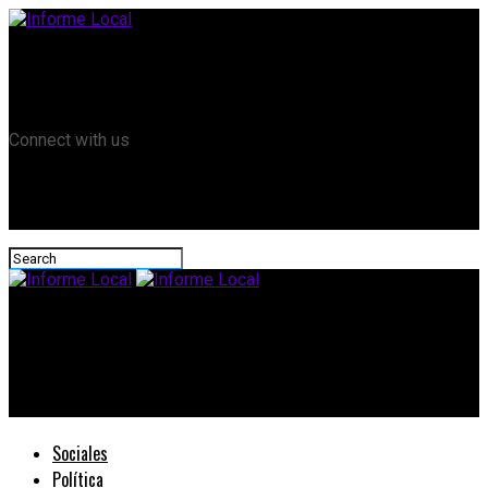
Remanso TV
Informe Local HD
RTV Play
Connect with us
Informe Local
Costos en seguridad y avance de fechas, temas tratados por
los Clubes en la Liga
Sociales
Política