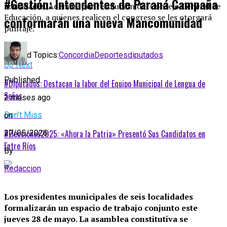
#Gestión: Intendentes de Paraná Campaña
actividades. Además, por resolución del Consejo General de
Educación, a quienes realicen el congreso se les otorgará
conformarán una nueva Mancomunidad
puntaje.
Related Topics:
Concordia
Deportes
diputados
Up Next
Published
#Diputados: Destacan la labor del Equipo Municipal de Lengua de
Señas
2 meses ago
Don't Miss
on
#Elecciones2025: «Ahora la Patria» Presentó Sus Candidatos en
27/05/2026
Entre Ríos
By
Redaccion
Los presidentes municipales de seis localidades
formalizarán un espacio de trabajo conjunto este
jueves 28 de mayo. La asamblea constitutiva se