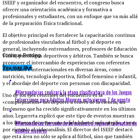
ISEEF y organizador del encuentro, el congreso busca
ofrecer una orientación académica y formativa a
profesionales y estudiantes, con un enfoque que va más allá
de la preparación física tradicional.
El objetivo principal es fortalecer la capacitación continua
de profesionales vinculados al fútbol y al deporte en
general, incluyendo entrenadores, profesores de Educación
Física, psicólogos deportivos y árbitros. También se busca
Continue Reading
promover el intercambio de experiencias con referentes
You may like
nacionales e internacionales en diversas áreas, como
nutrición, tecnología deportiva, fútbol femenino e infantil,
y el abordaje del deporte con personas con discapacidad.
#Hernandarias realizará la etapa clasificatoria de los Juegos
Uno de los ejes centrales del encuentro es la
Entrerrianos para Adultos Mayores este viernes 7 de agosto
«complejización» del deporte a través de la ciencia, un
fenómeno que ha crecido significativamente en los últimos
años. Legarreta explicó que este tipo de eventos muestran
a los futuros docentes una salida laboral más amplia, como
#Hernandarias fue sede de un encuentro regional recreativo de
por ejemplo el videoanálisis. El director del ISEEF destacó
adultos mayores
que esta área no sólo se aplica al fútbol, sino que también