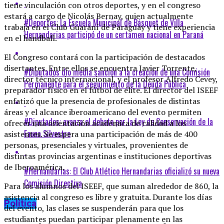
tiene vinculación con otros deportes, y en el congreso
estará a cargo de Nicolás Bernay, quien actualmente
#Deportes: La Escuela Municipal de Básquet de Villa
trabaja en el Club Guaraní de Paraguay y tiene experiencia
Hernandarias participó de un certamen nacional en Paraná
en el handball.
El Congreso contará con la participación de destacados
disertantes. Entre ellos se encuentra Javier Torrente,
#Diputados dio media sanción a la creación de una Comisión
director técnico internacional, y el profesor Alfredo Cevey,
Permanente para el seguimiento de la Deuda Pública
preparador físico en el fútbol de élite. El director del ISEEF
enfatizó que la presencia de profesionales de distintas
áreas y el alcance iberoamericano del evento permiten
#Diputados: avanza el debate por la Ley de Conservación de la
ofrecer una orientación académica de calidad a los
Fauna Silvestre
asistentes. Se espera una participación de más de 400
personas, presenciales y virtuales, provenientes de
distintas provincias argentinas e instituciones deportivas
de Iberoamérica.
#Hernandarias: El Club Atlético Hernandarias oficializó su nueva
Comisión Directiva
Para los alumnos del ISEEF, que suman alrededor de 860, la
asistencia al congreso es libre y gratuita. Durante los días
Política
del evento, las clases se suspenderán para que los
estudiantes puedan participar plenamente en las