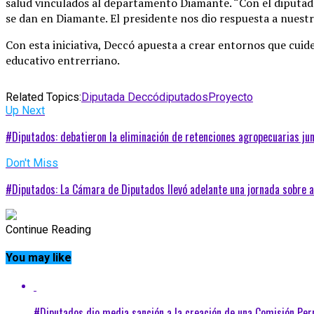
salud vinculados al departamento Diamante. “Con el diputad
se dan en Diamante. El presidente nos dio respuesta a nuestra
Con esta iniciativa, Deccó apuesta a crear entornos que cuide
educativo entrerriano.
Related Topics:
Diputada Deccó
diputados
Proyecto
Up Next
#Diputados: debatieron la eliminación de retenciones agropecuarias ju
Don't Miss
#Diputados: La Cámara de Diputados llevó adelante una jornada sobre 
Continue Reading
You may like
#Diputados dio media sanción a la creación de una Comisión Per