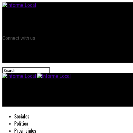
Remanso TV
Informe Local HD
RTV Play
Connect with us
Informe Local
#Diputados: Silvina Deccó propone crear espacios de calma en l
Sociales
Política
Provinciales