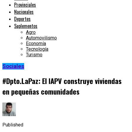
Provinciales
Nacionales
Deportes
Suplementos
Agro
Automovilismo
Economía
Tecnología
Turismo
Sociales
#Dpto.LaPaz: El IAPV construye viviendas
en pequeñas comunidades
Published