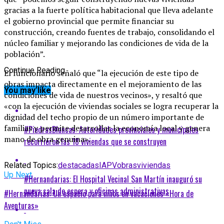
gracias a la fuerte política habitacional que lleva adelante
el gobierno provincial que permite financiar su
construcción, creando fuentes de trabajo, consolidando el
núcleo familiar y mejorando las condiciones de vida de la
población”.
Continue Reading
El funcionario señaló que “la ejecución de este tipo de
obras impacta directamente en el mejoramiento de las
You may like
condiciones de vida de nuestros vecinos», y resaltó que
«con la ejecución de viviendas sociales se logra recuperar la
dignidad del techo propio de un número importante de
familias y permite desarrollar la economía local y genera
#PiedrasBlancas: Autoridades provinciales y municipales
mano de obra genuina».
recorrieron las 18 viviendas que se construyen
Related Topics:
destacadas
IAPV
obras
viviendas
Up Next
#Hernandarias: El Hospital Vecinal San Martín inauguró su
nueva sala de espera y oficinas administrativas
#Hernandarias: Un espacio para niños en vacaciones «Hora de
Aventuras»