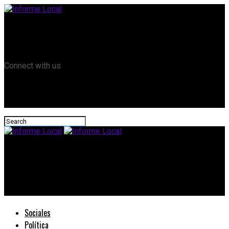
Remanso TV
Informe Local HD
RTV Play
Connect with us
Informe Local
#Dpto.LaPaz: El IAPV construye viviendas en pequeñas
comunidades
Sociales
Política