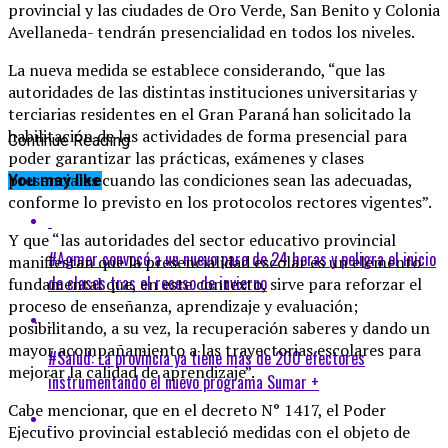
provincial y las ciudades de Oro Verde, San Benito y Colonia
Avellaneda- tendrán presencialidad en todos los niveles.
La nueva medida se establece considerando, “que las
autoridades de las distintas instituciones universitarias y
terciarias residentes en el Gran Paraná han solicitado la
habilitación de las actividades de forma presencial para
Continue Reading
poder garantizar las prácticas, exámenes y clases
presenciales cuando las condiciones sean las adecuadas,
You may like
conforme lo previsto en los protocolos rectores vigentes”.
Y que “las autoridades del sector educativo provincial
#Agmer convocó a un nuevo paro de 24 horas y peligra el inicio
manifiestan que la presencialidad escolar es un elemento
de clases tras el receso de invierno
fundamental que, en este contexto, sirve para reforzar el
proceso de enseñanza, aprendizaje y evaluación;
posibilitando, a su vez, la recuperación saberes y dando un
mayor acompañamiento a las trayectorias escolares para
#Salud: La provincia ya tiene más de 200 efectores
mejorar la calidad de aprendizaje”.
instrumentando el nuevo programa Sumar +
Cabe mencionar, que en el decreto N° 1417, el Poder
Ejecutivo provincial estableció medidas con el objeto de