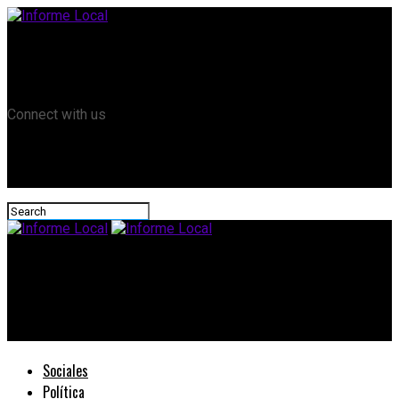
Remanso TV
Informe Local HD
RTV Play
Connect with us
Informe Local
#Educación: En Entre Ríos vuelven las clases presenciales en
todos los niveles
Sociales
Política