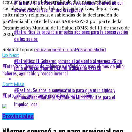
regular y pautar el desarrollo de distintas actividades
#Turismo: Entre Ríos transita las vacaciones de invierno con
sociales, comerciales, laborales, educativas, deportivas,
actividades en sus 10 microrregiones
culturales y religiosas, a sabiendas de la declaración de
pandemia al brote del virus SARS-CoV-2 por parte de la
Organización Mundial de la Salud (OMS) del 11 de marzo de
#Entre Ríos La provincia impulsa acciones para la conservación
2020.
de los suelos
Related Topics:
educacion
entre rios
Presencialidad
Up Next
#EntreRíos: El Gobierno provincial adelantó al viernes 26 de
#EntreRíos: Reunión de gabinete y definiciones para el mes de julio;
junio el feriado por el Día del Trabajador Estatal
haberes, aguinaldo y receso invernal
Don't Miss
#Gestión: Se abre la convocatoria para que municipios y
#Dpto.LaPaz: Importante operativo de vacunación
comunas accedan al programa de Microcréditos para el
Impulso Local
Provinciales
#Agmer convocó a un paro provincial con