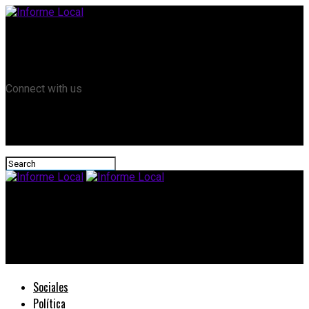
Remanso TV
Informe Local HD
RTV Play
Connect with us
Informe Local
El IES llama a concurso para cubrir el cargo de Referente
Técnico Institucional
Sociales
Política