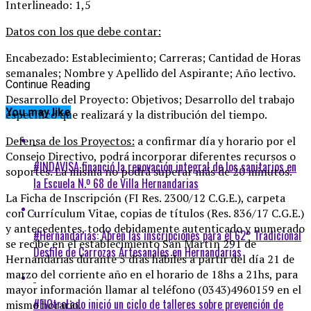
Interlineado: 1,5
Datos con los que debe contar:
Encabezado: Establecimiento; Carreras; Cantidad de Horas
semanales; Nombre y Apellido del Aspirante; Año lectivo.
Continue Reading
Desarrollo del Proyecto: Objetivos; Desarrollo del trabajo
You may like
específico que realizará y la distribución del tiempo.
Defensa de los Proyectos:
a confirmar día y horario por el
Consejo Directivo, podrá incorporar diferentes recursos o
#INDAVISA financió la renovación integral de los sanitarios en
soportes. La misma no podrá superar más de 20 minutos.
la Escuela N.º 68 de Villa Hernandarias
La Ficha de Inscripción (FI Res. 2300/12 C.G.E.), carpeta
con Currículum Vitae, copias de títulos (Res. 836/17 C.G.E.)
y antecedentes, todo debidamente autenticado y numerado
#Hernandarias: Abren las inscripciones para el 62° Tradicional
se recibe en el establecimiento San Martín 291 de
Desfile de Carrozas Artesanales en Hernandarias
Hernandarias durante 5 días hábiles a partir del día 21 de
marzo del corriente año en el horario de 18hs a 21hs, para
mayor información llamar al teléfono (0343)4960159 en el
#ElOtroLado inició un ciclo de talleres sobre prevención de
mismo horario.