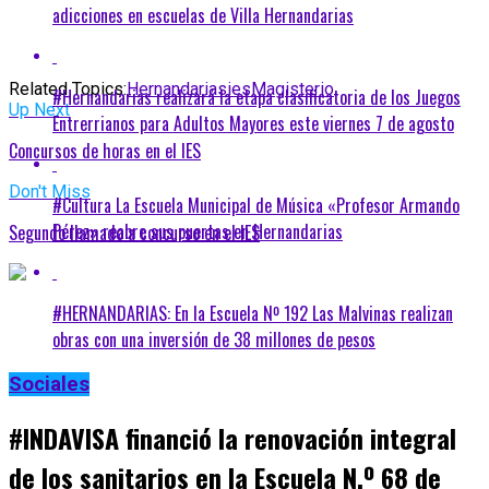
adicciones en escuelas de Villa Hernandarias
Related Topics:
Hernandarias
ies
Magisterio
#Hernandarias realizará la etapa clasificatoria de los Juegos
Up Next
Entrerrianos para Adultos Mayores este viernes 7 de agosto
Concursos de horas en el IES
Don't Miss
#Cultura La Escuela Municipal de Música «Profesor Armando
Pérez» reabre sus puertas en Hernandarias
Segundo llamado a concurso en el IES
#HERNANDARIAS: En la Escuela Nº 192 Las Malvinas realizan
obras con una inversión de 38 millones de pesos
Sociales
#INDAVISA financió la renovación integral
de los sanitarios en la Escuela N.º 68 de