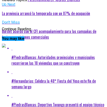
Up Next
La provincia arrancó la temporada con un 87% de ocupación
Don't Miss
Continue Reading
Bordet acordó con el CFI acompañamiento para las campañas de
turismo y misiones comerciales
You may like
#PiedrasBlancas: Autoridades provinciales y municipales
recorrieron las 18 viviendas que se construyen
#Hernandarias: Celebra la 48° Fiesta del Yeso este fin de
semana largo
#PiedrasBlancas: Deportivo Tuyango presentó el equipo técnico