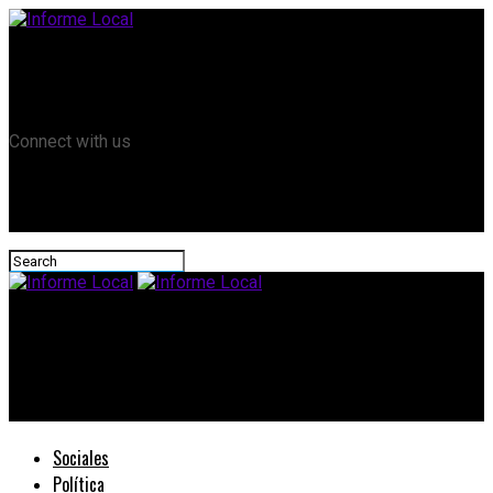
Remanso TV
Informe Local HD
RTV Play
Connect with us
Informe Local
El próximo sábado será la 31° Festival del Minero en Piedras
Blancas
Sociales
Política