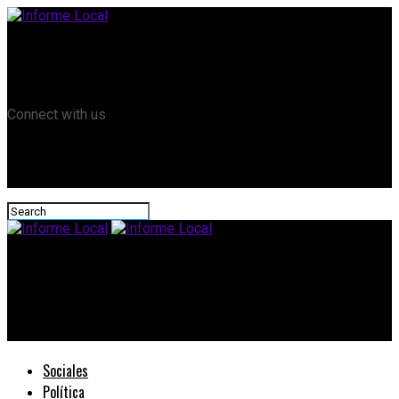
Remanso TV
Informe Local HD
RTV Play
Connect with us
Informe Local
#Elecciones2023: Velek anunció su apoyo a la fórmula De la
Fuente – Pereyra
Sociales
Política