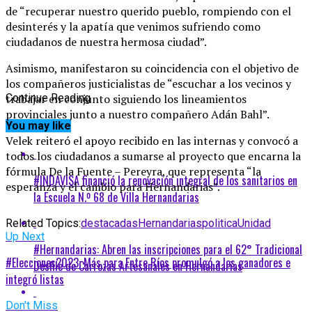
de “recuperar nuestro querido pueblo, rompiendo con el
desinterés y la apatía que venimos sufriendo como
ciudadanos de nuestra hermosa ciudad”.
Asimismo, manifestaron su coincidencia con el objetivo de
los compañeros justicialistas de “escuchar a los vecinos y
trabajar en conjunto siguiendo los lineamientos
Continue Reading
provinciales junto a nuestro compañero Adán Bahl”.
You may like
Velek reiteró el apoyo recibido en las internas y convocó a
todos los ciudadanos a sumarse al proyecto que encarna la
fórmula De la Fuente – Pereyra, que representa “la
#INDAVISA financió la renovación integral de los sanitarios en
esperanza y el cambio para Hernandarias”.
la Escuela N.º 68 de Villa Hernandarias
Related Topics:
destacadas
Hernandarias
politica
Unidad
Up Next
#Hernandarias: Abren las inscripciones para el 62° Tradicional
#Elecciones2023: Más para Entre Ríos promulgó a los ganadores e
Desfile de Carrozas Artesanales en Hernandarias
integró listas
Don't Miss