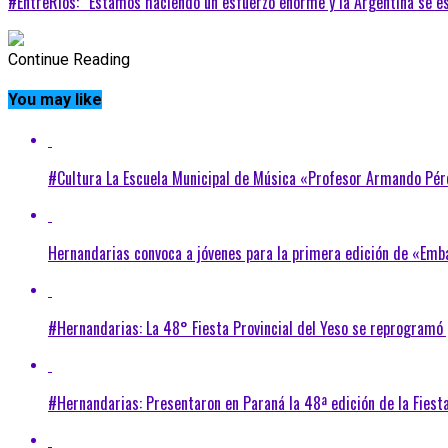
#EntreRíos: “Estamos haciendo un esfuerzo enorme y la Argentina se e
Continue Reading
You may like
#Cultura La Escuela Municipal de Música «Profesor Armando Pér
Hernandarias convoca a jóvenes para la primera edición de «Emb
#Hernandarias: La 48° Fiesta Provincial del Yeso se reprogramó
#Hernandarias: Presentaron en Paraná la 48ª edición de la Fiesta