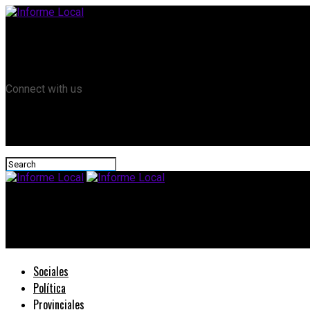
Remanso TV
Informe Local HD
RTV Play
Connect with us
Informe Local
#FestivaldeYeso: El 12 de febrero es la cita en el anfiteatro «Pit
Sociales
Política
Provinciales