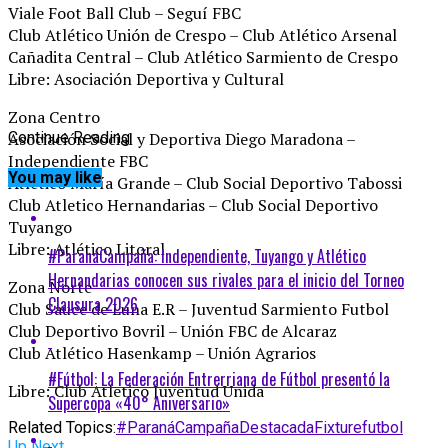
Viale Foot Ball Club – Seguí FBC
Club Atlético Unión de Crespo – Club Atlético Arsenal
Cañadita Central – Club Atlético Sarmiento de Crespo
Libre: Asociación Deportiva y Cultural
Zona Centro
Asociación Social y Deportiva Diego Maradona –
Continue Reading
Independiente FBC
You may like
Atlético María Grande – Club Social Deportivo Tabossi
Club Atletico Hernandarias – Club Social Deportivo
Tuyango
Libre: Atlético Litoral
#ParanáCampaña: Independiente, Tuyango y Atlético
Hernandarias conocen sus rivales para el inicio del Torneo
Zona Norte
Clausura 2026
Club Sauce de Luna E.R – Juventud Sarmiento Futbol
Club Deportivo Bovril – Unión FBC de Alcaraz
Club Atlético Hasenkamp – Unión Agrarios
#Fútbol: La Federación Entrerriana de Fútbol presentó la
Libre: Club Atletico Juventud Unida
Supercopa «40° Aniversario»
Related Topics:
#ParanáCampaña
Destacada
Fixture
futbol
Up Next