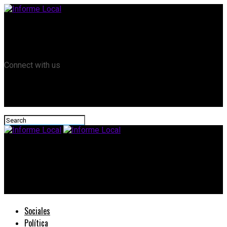
Remanso TV
Informe Local HD
RTV Play
Connect with us
Informe Local
FútbolPC: Se sorteó el torneo oficial y se conocen los cruces
del inicio
Sociales
Política