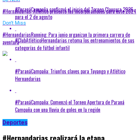
#ParanáCampaña confirmó el inicio del Torneo Clausura 2026
#Hernandarias: Atlético presentó las incorporaciones para este 2024
para el 2 de agosto
Don't Miss
#HernandariasRunning: Para junio organizan la primera carrera de
#ClubAtléticoHernandarias retoma los entrenamientos de sus
aventura
categorías de fútbol infantil
#ParanáCampaña: Triunfos claves para Tuyango y Atlético
Hernandarias
#ParanáCampaña: Comenzó el Torneo Apertura de Paraná
Campaña con una lluvia de goles en la región
Deportes
#Hernandarias realizará la etapa