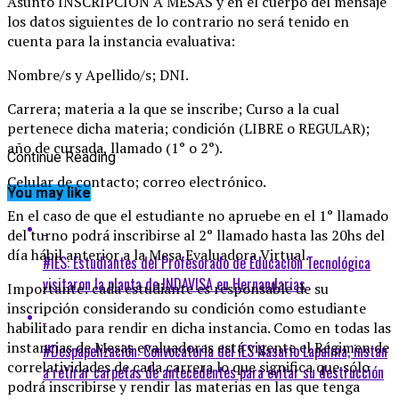
Asunto INSCRIPCIÓN A MESAS y en el cuerpo del mensaje
los datos siguientes de lo contrario no será tenido en
cuenta para la instancia evaluativa:
Nombre/s y Apellido/s; DNI.
Carrera; materia a la que se inscribe; Curso a la cual
pertenece dicha materia; condición (LIBRE o REGULAR);
año de cursada, llamado (1° o 2°).
Continue Reading
Celular de contacto; correo electrónico.
You may like
En el caso de que el estudiante no apruebe en el 1° llamado
del turno podrá inscribirse al 2° llamado hasta las 20hs del
día hábil anterior a la Mesa Evaluadora Virtual.
#IES: Estudiantes del Profesorado de Educación Tecnológica
visitaron la planta de INDAVISA en Hernandarias
Importante: cada estudiante es responsable de su
inscripción considerando su condición como estudiante
habilitado para rendir en dicha instancia. Como en todas las
instancias de Mesas evaluadoras está vigente el Régimen de
#Despapelización: Convocatoria del IES Nasario Lapalma, instan
correlatividades de cada carrera lo que significa que sólo
a retirar carpetas de antecedentes para evitar su destrucción
podrá inscribirse y rendir las materias en las que tenga