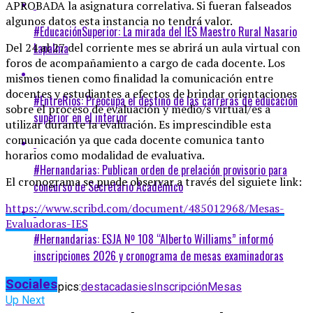
APROBADA la asignatura correlativa. Si fueran falseados
algunos datos esta instancia no tendrá valor.
#EducaciónSuperior: La mirada del IES Maestro Rural Nasario
Lapalma
Del 24 al 27 del corriente mes se abrirá un aula virtual con
foros de acompañamiento a cargo de cada docente. Los
mismos tienen como finalidad la comunicación entre
docentes y estudiantes a efectos de brindar orientaciones
#EntreRíos: Preocupa el destino de las carreras de educación
sobre el proceso de evaluación y medio/s virtual/es a
superior en el interior
utilizar durante la evaluación. Es imprescindible esta
comunicación ya que cada docente comunica tanto
horarios como modalidad de evaluativa.
#Hernandarias: Publican orden de prelación provisorio para
El cronograma se puede observar a través del siguiete link:
concurso de Secretario Académico
https://www.scribd.com/document/485012968/Mesas-
Evaluadoras-IES
#Hernandarias: ESJA Nº 108 “Alberto Williams” informó
inscripciones 2026 y cronograma de mesas examinadoras
Sociales
Related Topics:
destacadas
ies
Inscripción
Mesas
Up Next