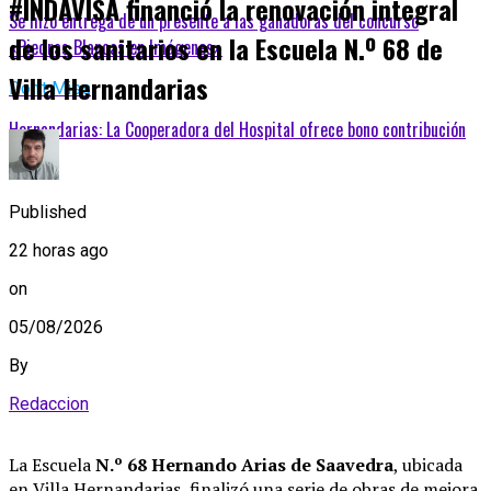
#INDAVISA financió la renovación integral
Se hizo entrega de un presente a las ganadoras del concurso
de los sanitarios en la Escuela N.º 68 de
«Piedras Blancas en Imágenes»
Villa Hernandarias
Don't Miss
Hernandarias: La Cooperadora del Hospital ofrece bono contribución
Published
22 horas ago
on
05/08/2026
By
Redaccion
La Escuela
N.º 68 Hernando Arias de Saavedra
, ubicada
en Villa Hernandarias, finalizó una serie de obras de mejora