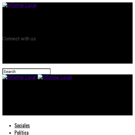
Remanso TV
Informe Local HD
RTV Play
Connect with us
Informe Local
Hernandarias: Inscripción a mesas evaluadoras del I.E.S.
“Maestro Rural Nasario Lapalma”
Sociales
Política