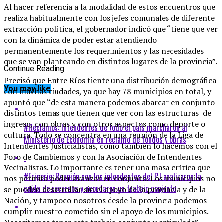
Al hacer referencia a la modalidad de estos encuentros que
realiza habitualmente con los jefes comunales de diferente
extracción política, el gobernador indicó que “tiene que ver
con la dinámica de poder estar atendiendo
permanentemente los requerimientos y las necesidades
que se van planteando en distintos lugares de la provincia”.
Continue Reading
Precisó que Entre Ríos tiente una distribución demográfica
You may like
con muchas ciudades, ya que hay 78 municipios en total, y
apuntó que “de esta manera podemos abarcar en conjunto
distintos temas que tienen que ver con las estructuras de
ingreso, con obras y con otros aspectos como deporte o
#Reclamos: Intendentes de todo el país marcharon al
cultura. Todo se concentra en una reunión de la Liga de
Ministerio de Economía en reclamo de fondos y obras
Intendentes Justicialistas, como también lo hacemos con el
Foro de Cambiemos y con la Asociación de Intendentes
Vecinalistas. Lo importante es tener una masa crítica que
#Frigerio: Reunión con los intendentes del PJ analizaron la
nos permita poder avanzar en conjunto. Los municipios no
caída de recursos y acordaron un trabajo conjunto
se pueden desarrollar sin el apoyo de la provincia y de la
Nación, y tampoco nosotros desde la provincia podemos
cumplir nuestro cometido sin el apoyo de los municipios.
Necesitamos tener este trabajo conjunto y articulado”,