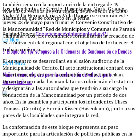
también remarcó la importancia de la entrega de 49
Los intendentes de Cerrito, Hasenkamp, María Grande,
viviendas a vecinos de esta ciudad, de alrededor de 2.000
Viale, Villa Hernandarias y Villa Urquiza se reunirán este
habitantes, que se concretó en la fecha.
jueves 28 de mayo para firmar el Convenio Constitutivo de
la Mancomunidad “Red de Municipios y Comunas de Paraná
Related Topics:
Coparticipación
Intendentes
Ley
PJ
Campaña”. Los jefes comunales formalizarán la creación de
Up Next
esta nueva entidad regional con el objetivo de fortalecer el
trabajo conjunto.
El Bloque del FpV se opuso a la Ordenanza de Condonación de Deudas
El encuentro se desarrollará en el salón auditorio de la
Don't Miss
Municipalidad de Cerrito. El acto institucional contará con
Mañana vence el plazo para la declaración de valores para
la certificación del escribano público Sebastián Leikan.
Durante la jornada, los mandatarios rubricarán el estatuto
embarcaciones.
y designarán a las autoridades que tendrán a su cargo la
conducción de la Mancomunidad por un período de dos
años. En la asamblea participarán los intendentes Ulises
Tomassi (Cerrito) y Hernán Kisser (Hasenkamp), junto a sus
pares de las localidades que integran la red.
La conformación de este bloque representa un paso
importante para la articulación de políticas públicas en la