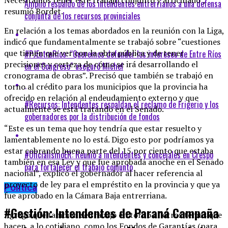
Amplio respaldo de los intendentes entrerrianos a una defensa
resumió Bordet.
conjunta de los recursos provinciales
En relación a los temas abordados en la reunión con la Liga,
indicó que fundamentalmente se trabajó sobre “cuestiones
que tienen que ver con la obra pública y de tener
#PJEntreRíos: “Queremos defender los intereses de Entre Ríos
precisiones y certeza de cómo se irá desarrollando el
en el Congreso” aseguró Michel
cronograma de obras”. Precisó que también se trabajó en
torno al crédito para los municipios que la provincia ha
ofrecido en relación al endeudamiento externo y que
#Recursos: Intendentes respaldan el reclamo de Frigerio y los
actualmente se está tratando en el Senado.
gobernadores por la distribución de fondos
“Este es un tema que hoy tendría que estar resuelto y
lamentablemente no lo está. Digo esto por podríamos ya
estar cobrando buena parte del 15 por ciento que estaba
#OficialismoER: Reunió a intendentes y concejales en Crespo
también en esa Ley y que fue aprobada anoche en el Senado
para fortalecer el trabajo conjunto
nacional”, explicó el gobernador al hacer referencia al
proyecto de ley para el empréstito en la provincia y que ya
Política
fue aprobado en la Cámara Baja entrerriana.
#Gestión: Intendentes de Paraná Campaña
Agregó que también se trabajó en torno a “otros temas que
hacen a lo cotidiano, como los Fondos de Garantías (para