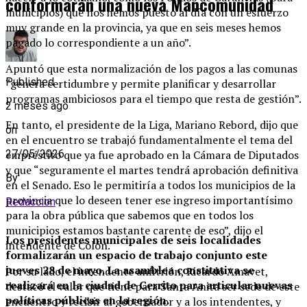
conformarán una nueva Mancomunidad
municipios) que nos hemos puesto al día con un esfuerzo
muy grande en la provincia, ya que en seis meses hemos
pagado lo correspondiente a un año”.
Apuntó que esta normalización de los pagos a las comunas
Published
“genera certidumbre y permite planificar y desarrollar
programas ambiciosos para el tiempo que resta de gestión”.
2 meses ago
En tanto, el presidente de la Liga, Mariano Rebord, dijo que
on
en el encuentro se trabajó fundamentalmente el tema del
empréstito que ya fue aprobado en la Cámara de Diputados
27/05/2026
y que “seguramente el martes tendrá aprobación definitiva
By
en el Senado. Eso le permitiría a todos los municipios de la
provincia que lo deseen tener ese ingreso importantísimo
Redaccion
para la obra pública que sabemos que en todos los
municipios estamos bastante carente de eso”, dijo el
Los presidentes municipales de seis localidades
intendente de Colón.
formalizarán un espacio de trabajo conjunto este
jueves 28 de mayo. La asamblea constitutiva se
Por su lado, el intendente anfitrión, Ricardo Amavet,
realizará en la ciudad de Cerrito para articular nuevas
destacó el valor que tiene para Santa Anita ser sede de este
políticas públicas en la región.
encuentro y recibir al gobernador y a los intendentes, y