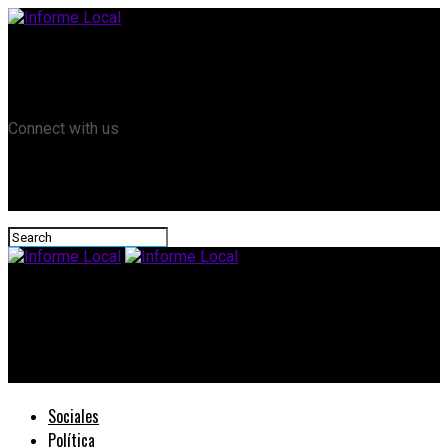
Remanso TV
Informe Local HD
RTV Play
Connect with us
Informe Local
Intendentes del PJ reiteraron la importancia de contar con la
ley que les permita tomar créditos internacionales
Sociales
Política