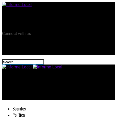
Remanso TV
Informe Local HD
RTV Play
Connect with us
Informe Local
La provincia transmitió a los municipios las recomendaciones
para la temporada estival en pandemia
Sociales
Política