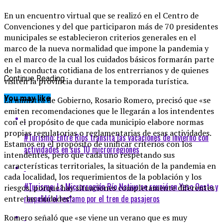
En un encuentro virtual que se realizó en el Centro de
Convenciones y del que participaron más de 70 presidentes
municipales se establecieron criterios generales en el
marco de la nueva normalidad que impone la pandemia y
en el marco de la cual los cuidados básicos formarán parte
de la conducta cotidiana de los entrerrianos y de quienes
Continue Reading
visiten la provincia durante la temporada turística.
You may like
La ministra de Gobierno, Rosario Romero, precisó que «se
emiten recomendaciones que le llegarán a los intendentes
con el propósito de que cada municipio elabore normas
propias regulatorias o reglamentarias de esas actividades.
#Turismo: Entre Ríos transita las vacaciones de invierno con
Estamos en el propósito de unificar criterios con los
actividades en sus 10 microrregiones
intendentes, pero que cada uno respetando sus
características territoriales, la situación de la pandemia en
cada localidad, los requerimientos de la población y los
#Turismo: La Microrregión Río Nativo se reunió en Yeso Oeste y
riesgos, porque hay situaciones completamente diferentes
respaldó el reclamo por el tren de pasajeros
entre las ciudades”.
Romero señaló que «se viene un verano que es muy