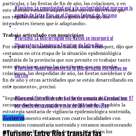
particular, y las fiestas de fin de año, las colaciones, y en
#Turismo: La conectividad vial y la sustentabilidad marcaron la
este sentido estamos impartiendo nuevas directivas que
agenda de Entre Ríos en el Consejo Federal de Turismo
son regulatorias de un marco general y luego los
intendentes tienen que ir adaptando».
Trabajo articulado con municipios
#Turismo: La Microrregión Río Nativo se incorporó al
Observatorio Económico Turístico de Entre Ríos
Por su parte, la ministra de Salud, Sonia Velazquez, dijo que
«estamos en otra etapa de la situación epidemiológica
sanitaria de la provincia que nos permite re trabajar tanto
sean situaciones como las que tienen que ver con las
#Turismo: Nuevo encuentro de la Microrregión Río Nativo en
colaciones, las despedidas de año, las fiestas navideñas y de
Cerrito
fin de año y otras actividades que se están desarrollando en
este momento», precisó.
#Carnaval: Entre Ríos cerró el fin de semana de Carnaval con 97
“Seguimos emitiendo desde la cartera sanitaria todas las
recomendaciones y seguimos acompañando. También la
por ciento de ocupación y más de 365 mil turistas
estrategia sanitaria de vigilancia epidemiológica sostenida,
Turismo
en este momento estamos con cuatro localidades con
trasmisión comunitaria sostenida y estamos monitoreando
#Turismo: Entre Ríos transita las
muy de cerca la ocupación de camas y también los