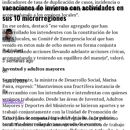
indicadores de tasa de duplicación de casos, incidencia o
vacaciones de invierno con actividades en
nuevos casos que se han presentado y también
acompañando a los equipos locales”.
sus 10 microrregiones
En ese orden, destacó “ese valor agregado que han
desarrollado los intendentes con la constitución de los
COES locales, su Comité de Emergencia local que han
venido en estos más de ocho meses en forma conjunta
Published
desarrollando acciones llevando adelante acciones cívicas,
acompañando y teniendo un equilibro del manejo”, valoró.
3 semanas ago
Juventud y adultos mayores
on
Seguidamente, la ministra de Desarrollo Social, Marisa
15/07/2026
Paira, expresó: “Mantuvimos una fructífera instancia de
By
intercambio con los intendentes e intendentas con quienes
venimos trabajando. Desde las áreas de Juventud, Adultos
Redaccion
Mayores y Deportes del Ministerio se hicieron aportes y se
trabajó conjuntamente con la Unidad de Promoción de
Tras el fin de semana largo del 9 de julio, la provincia
Salud para acompañar las estrategias de cada gobierno
continúa desarrollando una agenda de eventos,
local. También compartimos en este encuentro de trabajo