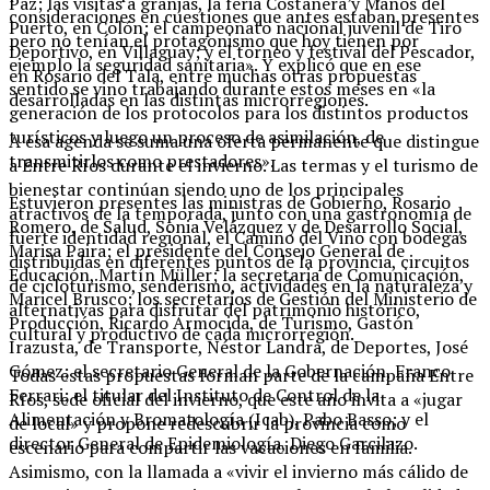
Paz; las visitas a granjas, la feria Costanera y Manos del
consideraciones en cuestiones que antes estaban presentes
Puerto, en Colón; el campeonato nacional juvenil de Tiro
pero no tenían el protagonismo que hoy tienen por
Deportivo, en Villaguay; y el torneo y festival del Pescador,
ejemplo la seguridad sanitaria». Y explicó que en ese
en Rosario del Tala, entre muchas otras propuestas
sentido se vino trabajando durante estos meses en «la
desarrolladas en las distintas microrregiones.
generación de los protocolos para los distintos productos
turísticos y luego un proceso de asimilación, de
A esa agenda se suma una oferta permanente que distingue
transmitirlos como prestadores».
a Entre Ríos durante el invierno. Las termas y el turismo de
bienestar continúan siendo uno de los principales
Estuvieron presentes las ministras de Gobierno, Rosario
atractivos de la temporada, junto con una gastronomía de
Romero, de Salud, Sonia Velázquez y de Desarrollo Social,
fuerte identidad regional, el Camino del Vino con bodegas
Marisa Paira; el presidente del Consejo General de
distribuidas en diferentes puntos de la provincia, circuitos
Educación, Martín Müller; la secretaria de Comunicación,
de cicloturismo, senderismo, actividades en la naturaleza y
Maricel Brusco; los secretarios de Gestión del Ministerio de
alternativas para disfrutar del patrimonio histórico,
Producción, Ricardo Armocida, de Turismo, Gastón
cultural y productivo de cada microrregión.
Irazusta, de Transporte, Néstor Landra, de Deportes, José
Gómez; el secretario General de la Gobernación, Franco
Todas estas propuestas forman parte de la campaña Entre
Ferrari; el titular del Instituto de Control de la
Ríos, sede oficial del invierno, que este año invita a «jugar
Alimentación y Bromatología (Icab), Pabo Basso; y el
de local» y propone redescubrir la provincia como
director General de Epidemiología, Diego Garcilazo.
escenario para compartir las vacaciones en familia.
Asimismo, con la llamada a «vivir el invierno más cálido de