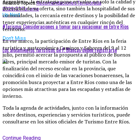
Argentina», la estrategia pone en valor no solo la calidad y
Related Topics:
Recomendaciones
Temporada
diversidad de su oferta, sino también la hospitalidad de sus
2020/21
Turismo
Up Next
comunidades, la cercanía entre destinos y la posibilidad de
tener experiencias auténticas en cualquier rincón del
#Turismo: Consideraciones a tomar para vacacionar en Entre Ríos
territorio.
Don't Miss
En ese marco, la participación de Entre Ríos en la feria
turística y gastronómica Caminos y Sabores del 9 al 12
Los alojamientos turísticos de P. Blancas deben registrarse
julio, permitió acercar la propuesta al público de Buenos
Aires, principal mercado emisor de turistas. Con la
finalización del receso escolar en la provincia, que
coincidirá con el inicio de las vacaciones bonaerenses, la
promoción busca proyectar a Entre Ríos como una de las
opciones más atractivas para las escapadas y estadías de
invierno.
Toda la agenda de actividades, junto con la información
sobre destinos, experiencias y servicios turísticos, puede
consultarse en los sitios oficiales de Turismo Entre Ríos.
Continue Reading