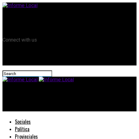
Remanso TV
Informe Local HD
RTV Play
Connect with us
Informe Local
La tarde informativa – transmisión en directo.
Sociales
Política
Provinciales