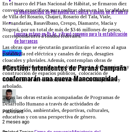
En el marco del Plan Nacional de Hábitat, se firmaron diez
convenios específicos para realizar obras en las localidades
La Municipalidad de Hernandarias realiza trabajos en el Puerto
de Villa del Rosario, Chajarí, Rosario del Tala, Viale,
Hernandarias, Basavilbaso, Crespo, Diamante, Macia y
Nogoyá, por un total de más de $346 millones de pesos,
Lencina estuvo en Bs.As. y firmó convenio para la estabilización
correspondientes a fondos federales.
de barrancas
Las obras que se ejecutarán garantizarán el acceso al agua
Política
potable, la red eléctrica y canales de riego, desagües
cloacales y pluviales. Además, contemplan obras de
#Gestión: Intendentes de Paraná Campaña
pavimentación, veredas y cordones cuneta, mejoramiento y
construcción de espacios públicos, colocación de
conformarán una nueva Mancomunidad
contenedores de residuos, señalética en la vía pública y
arbolado.
Todas las obras estarán acompañadas de Programas de
Desarrollo Humano a través de actividades de
participación, ambientales, deportivas, culturales,
Published
educativas y con una perspectiva de género.
2 meses ago