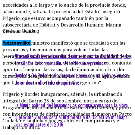
necesidades a lo largo y a lo ancho de la provincia donde,
básicamente, faltaba la presencia del Estado”, aseguró
Frigerio, que estuvo acompañado también por la
subsecretaria de Hábitat y Desarrollo Humano, Marina
Klemensiewicz.
Continue Reading
Asimismo, el ministro manifestó que se trabajará con las
You may like
provincias y los municipios para volcar todas las
#EntreRíos: Frigerio se reunió con el ministro del Interior para
herramientas del Estado a fin de “mejorar la dignidad de las
personas”. En este sentido, detalló que esta tarea conjunta
fortalecer la cooperación entre Nación y provincia
apunta a “mejorar las casas, darle iluminación, el cordón
Bordet y De Pedro articularon acciones con municipios en pos
cuneta, los desagües fluviales, las cloacas y el agua potable
de un desarrollo federal equitativo
que faltan en tantos barrios en la Argentina”.
Frigerio y Bordet inauguraron, además, la urbanización
integral del Barrio 23 de septiembre, obra a cargo del
La Municipalidad de Hernandarias compró arena para la playa
Programa de Mejoramiento de Barrios (PROMEBA), y junto
con intendentes de distintas localidades firmaron un Pacto
El próximo viernes será el último viaje del Colectivo municipal
Ciudadano simbólico que establece el compromiso y el
para estudiantes del 2016
trabajo conjunto.