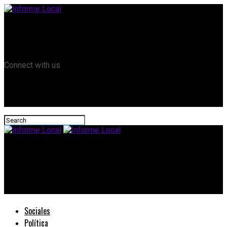
Remanso TV
Informe Local HD
RTV Play
Connect with us
Informe Local
Lencina firmó con Frigerio y Bordet el Plan Nacional de Habitat
por $ 47 millones
Sociales
Política