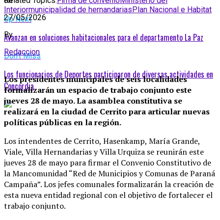
Related Topics:
Firma de convenio
Ministerio del
on
Interior
municipalidad de hernandarias
Plan Nacional e Habitat
27/05/2026
Up Next
By
Avanzan en soluciones habitacionales para el departamento La Paz
Redaccion
Don't Miss
Los funcionarios de Deportes participaron de diversas actividades en
Los presidentes municipales de seis localidades
Concordia
formalizarán un espacio de trabajo conjunto este
jueves 28 de mayo. La asamblea constitutiva se
realizará en la ciudad de Cerrito para articular nuevas
políticas públicas en la región.
Los intendentes de Cerrito, Hasenkamp, María Grande,
Viale, Villa Hernandarias y Villa Urquiza se reunirán este
jueves 28 de mayo para firmar el Convenio Constitutivo de
la Mancomunidad “Red de Municipios y Comunas de Paraná
Campaña”. Los jefes comunales formalizarán la creación de
esta nueva entidad regional con el objetivo de fortalecer el
trabajo conjunto.