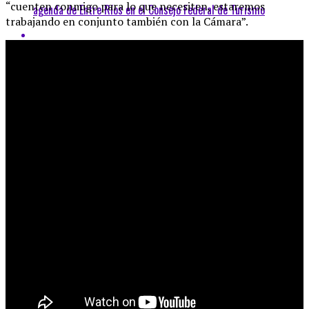
“cuenten conmigo para lo que necesiten, estaremos
agenda de Entre Ríos en el Consejo Federal de Turismo
trabajando en conjunto también con la Cámara”.
#Turismo: La Microrregión Río Nativo se incorporó al
Observatorio Económico Turístico de Entre Ríos
#Turismo: Nuevo encuentro de la Microrregión Río Nativo en
Cerrito
#Carnaval: Entre Ríos cerró el fin de semana de Carnaval con 97
por ciento de ocupación y más de 365 mil turistas
General
#Obras: El desvío al tránsito pesado en el
ingreso a Pueblo Burgo tiene un 90 por