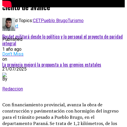
ciento de avance
Related Topics:
CET
Pueblo Brugo
Turismo
Up Next
Bordet militará desde lo político y lo personal el proyecto de paridad
Published
integral
1 año ago
Don't Miss
on
La provincia mejoró la propuesta a los gremios estatales
21/07/2025
By
Redaccion
Con financiamiento provincial, avanza la obra de
construcción y pavimentación con hormigón del ingreso
para el tránsito pesado a Pueblo Brugo, en el
departamento Paraná. Se trata de 1,2 kilómetros, de los