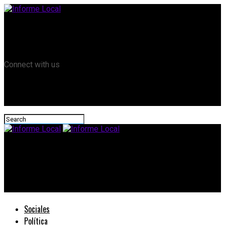
Remanso TV
Informe Local HD
RTV Play
Connect with us
Informe Local
“Los líderes locales y la reactivación turística” hablaron con la
CET
Sociales
Política