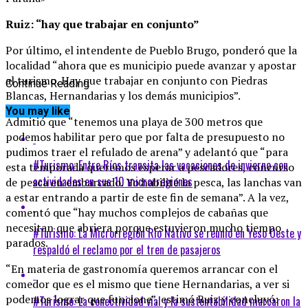
Ruiz: “hay que trabajar en conjunto”
Por último, el intendente de Pueblo Brugo, ponderó que la
localidad “ahora que es municipio puede avanzar y apostar
al turismo. Hay que trabajar en conjunto con Piedras
Continue Reading
Blancas, Hernandarias y los demás municipios”.
You may like
Admitió que “tenemos una playa de 300 metros que
podemos habilitar pero que por falta de presupuesto no
pudimos traer el refulado de arena” y adelantó que “para
#Turismo: Entre Ríos transita las vacaciones de invierno con
esta temporada queremos esperar a pescadores, concurso
actividades en sus 10 microrregiones
de pesca en embarcado. Yo habilité la pesca, las lanchas van
a estar entrando a partir de este fin de semana”. A la vez,
comentó que “hay muchos complejos de cabañas que
necesitan que abriera porque estuvieron mucho tiempo
#Turismo: La Microrregión Río Nativo se reunió en Yeso Oeste y
parados.
respaldó el reclamo por el tren de pasajeros
“En materia de gastronomía queremos arrancar con el
comedor que es el mismo que tiene Hernandarias, a ver si
podemos lograr que funcione”, estimó Ruiz y concluyó:
#Turismo: La conectividad vial y la sustentabilidad marcaron la