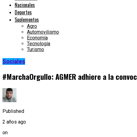
Nacionales
Deportes
Suplementos
Agro
Automovilismo
Economía
Tecnología
Turismo
Sociales
#MarchaOrgullo: AGMER adhiere a la convoc
Published
2 años ago
on