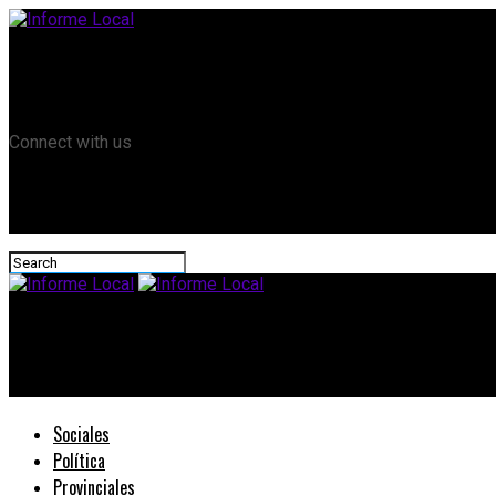
Remanso TV
Informe Local HD
RTV Play
Connect with us
Informe Local
#MarchaOrgullo: AGMER adhiere a la convocatoria
Sociales
Política
Provinciales