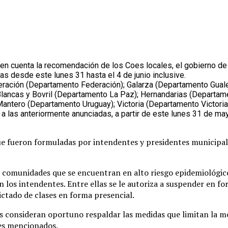
en cuenta la recomendación de los Coes locales, el gobierno de l
as desde este lunes 31 hasta el 4 de junio inclusive.
deración (Departamento Federación); Galarza (Departamento Guale
Blancas y Bovril (Departamento La Paz); Hernandarias (Departa
 Mantero (Departamento Uruguay); Victoria (Departamento Victoria)
las anteriormente anunciadas, a partir de este lunes 31 de mayo 
que fueron formuladas por intendentes y presidentes municipa
s comunidades que se encuentran en alto riesgo epidemiológico
con los intendentes. Entre ellas se le autoriza a suspender en f
ictado de clases en forma presencial.
as consideran oportuno respaldar las medidas que limitan la mov
tes mencionados.