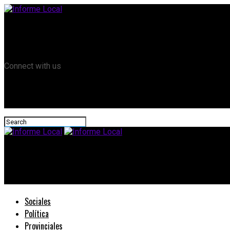
Remanso TV
Informe Local HD
RTV Play
Connect with us
Informe Local
#Virtualidad: Más localidades entrerrianas tendrán clases virtu
Sociales
Política
Provinciales