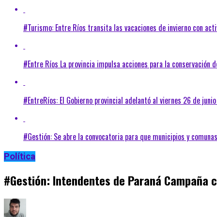
#Turismo: Entre Ríos transita las vacaciones de invierno con ac
#Entre Ríos La provincia impulsa acciones para la conservación d
#EntreRíos: El Gobierno provincial adelantó al viernes 26 de junio
#Gestión: Se abre la convocatoria para que municipios y comuna
Política
#Gestión: Intendentes de Paraná Campaña