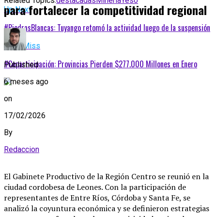
Related Topics:
destacadas
Minería
Yeso
para fortalecer la competitividad regional
Up Next
#PiedrasBlancas: Tuyango retomó la actividad luego de la suspensión
Don't Miss
#Coparticipación: Provincias Pierden $277.000 Millones en Enero
Published
6 meses ago
on
17/02/2026
By
Redaccion
El Gabinete Productivo de la Región Centro se reunió en la
ciudad cordobesa de Leones. Con la participación de
representantes de Entre Ríos, Córdoba y Santa Fe, se
analizó la coyuntura económica y se definieron estrategias