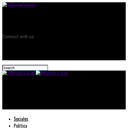
Remanso TV
Informe Local HD
RTV Play
Connect with us
Informe Local
#Minería: La gestión provincial vino a apoyar a la industria de
la región
Sociales
Política