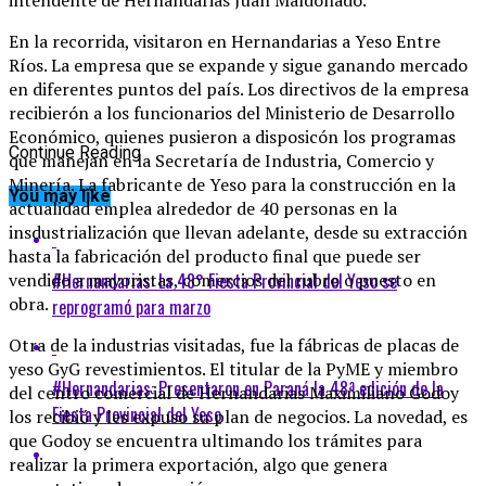
En la recorrida, visitaron en Hernandarias a Yeso Entre
Ríos. La empresa que se expande y sigue ganando mercado
en diferentes puntos del país. Los directivos de la empresa
recibierón a los funcionarios del Ministerio de Desarrollo
Económico, quienes pusieron a disposicón los programas
Continue Reading
que manejan en la Secretaría de Industria, Comercio y
Minería. La fabricante de Yeso para la construcción en la
You may like
actualidad emplea alrededor de 40 personas en la
insdustrialización que llevan adelante, desde su extracción
hasta la fabricación del producto final que puede ser
#Hernandarias: La 48° Fiesta Provincial del Yeso se
vendido a mayoristas, comercios del rubro o puesto en
obra.
reprogramó para marzo
Otra de la industrias visitadas, fue la fábricas de placas de
yeso GyG revestimientos. El titular de la PyME y miembro
#Hernandarias: Presentaron en Paraná la 48ª edición de la
del centro comercial de Hernandarias Maximiliano Godoy
Fiesta Provincial del Yeso
los recibió y les expuso su plan de negocios. La novedad, es
que Godoy se encuentra ultimando los trámites para
realizar la primera exportación, algo que genera