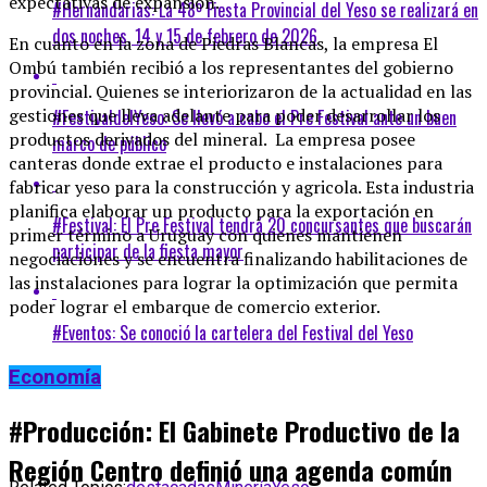
expectativas de expansión.
#Hernandarias: La 48º Fiesta Provincial del Yeso se realizará en
dos noches, 14 y 15 de febrero de 2026
En cuanto en la zona de Piedras Blancas, la empresa El
Ombú también recibió a los representantes del gobierno
provincial. Quienes se interiorizaron de la actualidad en las
gestiones que lleva adelante para poder desarrollar los
#FestivaldelYeso: Se llevó a cabo el Pre Festival ante un buen
productos derivados del mineral. La empresa posee
marco de público
canteras donde extrae el producto e instalaciones para
fabricar yeso para la construcción y agricola. Esta industria
planifica elaborar un producto para la exportación en
#Festival: El Pre Festival tendrá 20 concursantes que buscarán
primer término a Uruguay con quienes mantienen
participar de la fiesta mayor
negociaciones y se encuentra finalizando habilitaciones de
las instalaciones para lograr la optimización que permita
poder lograr el embarque de comercio exterior.
#Eventos: Se conoció la cartelera del Festival del Yeso
Economía
#Producción: El Gabinete Productivo de la
Región Centro definió una agenda común