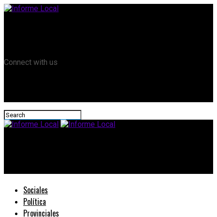
Remanso TV
Informe Local HD
RTV Play
Connect with us
Informe Local
P. Blancas recibió árboles autóctonos del gobierno provincial
Sociales
Política
Provinciales