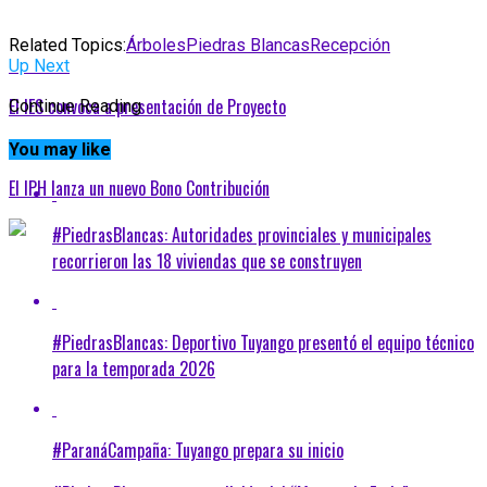
Related Topics:
Árboles
Piedras Blancas
Recepción
Up Next
El IES convoca a presentación de Proyecto
Continue Reading
Don't Miss
You may like
El IPH lanza un nuevo Bono Contribución
#PiedrasBlancas: Autoridades provinciales y municipales
recorrieron las 18 viviendas que se construyen
#PiedrasBlancas: Deportivo Tuyango presentó el equipo técnico
para la temporada 2026
#ParanáCampaña: Tuyango prepara su inicio