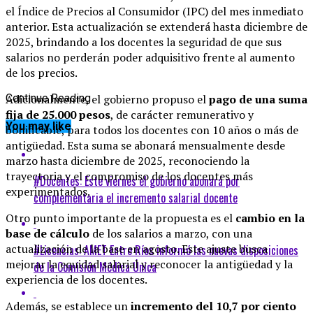
el Índice de Precios al Consumidor (IPC) del mes inmediato
anterior. Esta actualización se extenderá hasta diciembre de
2025, brindando a los docentes la seguridad de que sus
salarios no perderán poder adquisitivo frente al aumento
de los precios.
Adicionalmente, el gobierno propuso el
Continue Reading
pago de una suma
fija de 25.000 pesos
, de carácter remunerativo y
You may like
bonificable, para todos los docentes con 10 años o más de
antigüedad. Esta suma se abonará mensualmente desde
marzo hasta diciembre de 2025, reconociendo la
trayectoria y el compromiso de los docentes más
#Docentes: Este viernes el gobierno abonará por
experimentados.
complementaria el incremento salarial docente
Otro punto importante de la propuesta es el
cambio en la
base de cálculo
de los salarios a marzo, con una
actualización de la base en agosto. Este ajuste busca
#Licencias: AMET Entre Ríos informó las nuevas disposiciones
mejorar la equidad salarial y reconocer la antigüedad y la
de la Comisión Médica Única
experiencia de los docentes.
Además, se establece un
incremento del 10,7 por ciento