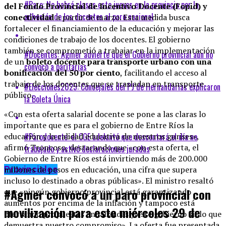
#Paro: No habrá clases este jueves en la provincia por la
del Fondo Provincial de Incentivo Docente (Fopid) y
adhesión de los docentes al paro nacional
conectividad
a partir de marzo. Esta medida busca
fortalecer el financiamiento de la educación y mejorar las
condiciones de trabajo de los docentes. El gobierno
también se comprometió a trabajar en la implementación
#Docentes: Agmer advierte que el Gobierno provincial aún no
de un
boleto docente para transporte urbano con una
convocó a paritarias
bonificación del 50 por ciento
, facilitando el acceso al
trabajo de los docentes que se trasladan en transporte
#Elecciones2025: Concejales del PJ de Hernandarias explicaron
público.
la Boleta Única
«Con esta oferta salarial docente se pone a las claras lo
importante que es para el gobierno de Entre Ríos la
#Parodocente: el CGE adelantó que descontará el día no
educación y la calidad educativa de nuestros gurises»,
afirmó Troncoso, destacando que «con esta oferta, el
trabajado y activó declaraciones juradas
Gobierno de Entre Ríos está invirtiendo más de 200.000
millones de pesos en educación, una cifra que supera
Provinciales
incluso lo destinado a obras públicas». El ministro resaltó
#Agmer convocó a un paro provincial con
que «ningún gobierno provincial está garantizando
aumentos por encima de la inflación y tampoco está
movilización para este miércoles 29 de
ofertando propuestas anualizadas y este gobierno sí, lo que
demuestra nuestro compromiso». La oferta fue presentada