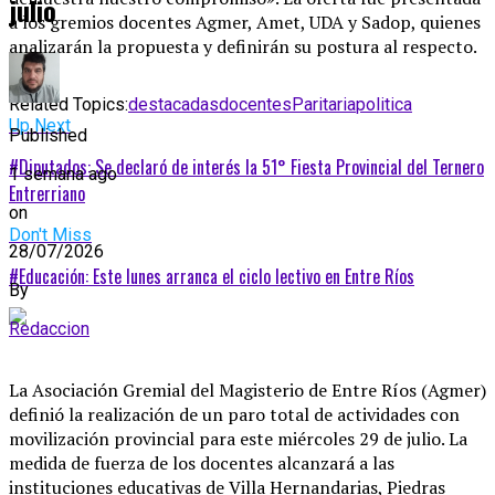
julio
a los gremios docentes Agmer, Amet, UDA y Sadop, quienes
analizarán la propuesta y definirán su postura al respecto.
Related Topics:
destacadas
docentes
Paritaria
politica
Up Next
Published
#Diputados: Se declaró de interés la 51° Fiesta Provincial del Ternero
1 semana ago
Entrerriano
on
Don't Miss
28/07/2026
#Educación: Este lunes arranca el ciclo lectivo en Entre Ríos
By
Redaccion
La Asociación Gremial del Magisterio de Entre Ríos (Agmer)
definió la realización de un paro total de actividades con
movilización provincial para este miércoles 29 de julio
. La
medida de fuerza de los docentes alcanzará a las
instituciones educativas de Villa Hernandarias, Piedras