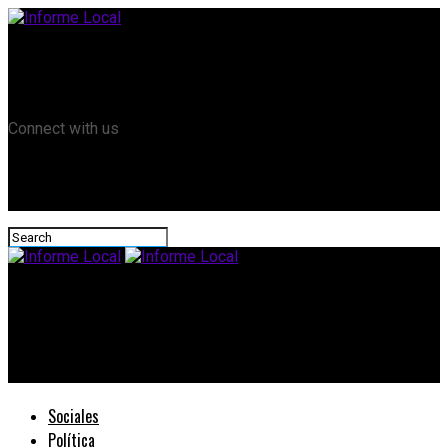
Remanso TV
Informe Local HD
RTV Play
Connect with us
Informe Local
#ParitariasDocentes: El gobierno presentó una propuesta a los
gremios
Sociales
Política