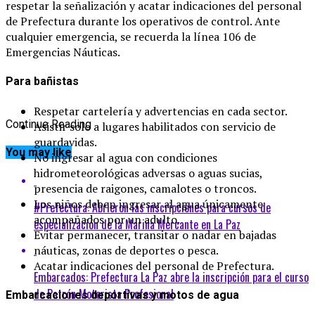
respetar la señalización y acatar indicaciones del personal
de Prefectura durante los operativos de control. Ante
cualquier emergencia, se recuerda la línea 106 de
Emergencias Náuticas.
Para bañistas
Respetar cartelería y advertencias en cada sector.
Continue Reading
Asistir solo a lugares habilitados con servicio de
guardavidas.
You may like
No ingresar al agua con condiciones
hidrometeorológicas adversas o aguas sucias,
presencia de raigones, camalotes o troncos.
Los niños deben ingresar al agua únicamente
#Prefectura: Abrieron las inscripciones para cursos de
acompañados por un adulto.
especialización de la Marina Mercante en La Paz
Evitar permanecer, transitar o nadar en bajadas
náuticas, zonas de deportes o pesca.
Acatar indicaciones del personal de Prefectura.
Embarcados: Prefectura La Paz abre la inscripción para el curso
de Patrón Motorista Profesional
Embarcaciones deportivas y motos de agua