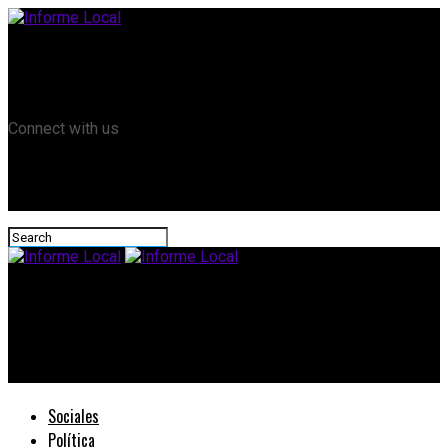
Remanso TV
Informe Local HD
RTV Play
Connect with us
Informe Local
#Prefectura emitió recomendaciones para bañistas y la
navegación deportiva ante el inicio del verano
Sociales
Política