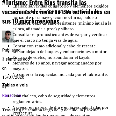
#Turismo: Entre Ríos transita las
Chaleco salvavidas obligatorio y elementos exigidos
vacaciones de invierno con actividades en
por la Ordenanza 03/17 DPSN: luz blanca todo
horizonte para navegación nocturna, balde o
sus 10 microrregiones
achicador, boza de cabo resistente (mínimo igual a la
eslora, afirmada a proa) y silbato.
Consultar el pronóstico antes de zarpar y verificar
que el casco no tenga vías de agua.
Contar con remo adicional y cabo de rescate.
Published
Remar alejado de buques y embarcaciones a motor.
En caso de vuelco, no abandonar el kayak.
3 semanas ago
Menores de 18 años, navegar acompañados por
mayores.
on
No superar la capacidad indicada por el fabricante.
15/07/2026
Tablas a vela
By
Redaccion
Usar chaleco, cabo de seguridad y elementos
reglamentarios.
Navegar en pareja, de día y en áreas habilitadas por
Tras el fin de semana largo del 9 de julio, la provincia
Prefectura.
continúa desarrollando una agenda de eventos,