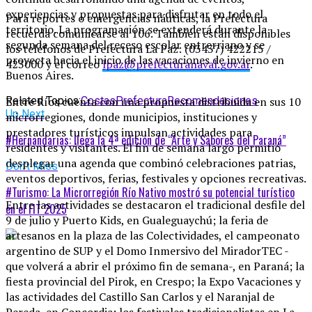
experiencias y propuestas para disfrutar en todo el
Para reportes o emergencias náuticas, la Prefectura
territorio. La programación se extenderá durante la
recuerda comunicarse al 106. También están disponibles
segunda semana del receso escolar entrerriano y se
los teléfonos de Prefectura La Paz: (03437) 422215 /
proyecta hacia el inicio de las vacaciones de invierno en
423000 y el correo
lpaz@prefecturanaval.gov.ar
.
Buenos Aires.
Entre Ríos cuenta con una propuesta distribuida en sus 10
Related Topics:
Costas
Prefectura
Recomendaciones
Up Next
microrregiones, donde municipios, instituciones y
prestadores turísticos impulsan actividades para
#Hernandarias: llega la 4ª edición de “Arte y Sabores del Paraná”
residentes y visitantes. El fin de semana largo permitió
desplegar una agenda que combinó celebraciones patrias,
Don't Miss
eventos deportivos, ferias, festivales y opciones recreativas.
#Turismo: La Microrregión Río Nativo mostró su potencial turístico
Entre las actividades se destacaron el tradicional desfile del
en el FIT 2025
9 de julio y Puerto Kids, en Gualeguaychú; la feria de
artesanos en la plaza de las Colectividades, el campeonato
argentino de SUP y el Domo Inmersivo del MiradorTEC -
que volverá a abrir el próximo fin de semana-, en Paraná; la
fiesta provincial del Pirok, en Crespo; la Expo Vacaciones y
las actividades del Castillo San Carlos y el Naranjal de