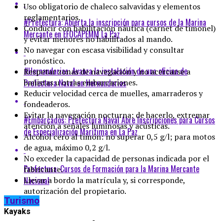
Uso obligatorio de chaleco salvavidas y elementos
reglamentarios.
#Prefectura: Abierta la inscripción para cursos de la Marina
Conducir con habilitación náutica (carnet de timonel)
Mercante en EFOCAPEMM La Paz
y evitar menores no habilitados al mando.
No navegar con escasa visibilidad y consultar
pronóstico.
#Hernandarias: Avanza la instalación de una oficina de
Respetar zonas de navegación y no acercarse a
Prefectura Naval en Hernandarias
bañistas u otras embarcaciones.
Reducir velocidad cerca de muelles, amarraderos y
fondeaderos.
Evitar la navegación nocturna; de hacerlo, extremar
#Embarcados: Prefectura Naval Abre Inscripciones para Cursos
atención a señales luminosas y acústicas.
de Especialización Marítima en La Paz
Alcohol cero al timón: no superar 0,5 g/l; para motos
de agua, máximo 0,2 g/l.
No exceder la capacidad de personas indicada por el
Prefectura: Cursos de Formación para la Marina Mercante
fabricante.
Nacional
Llevar a bordo la matrícula y, si corresponde,
autorización del propietario.
Turismo
Kayaks