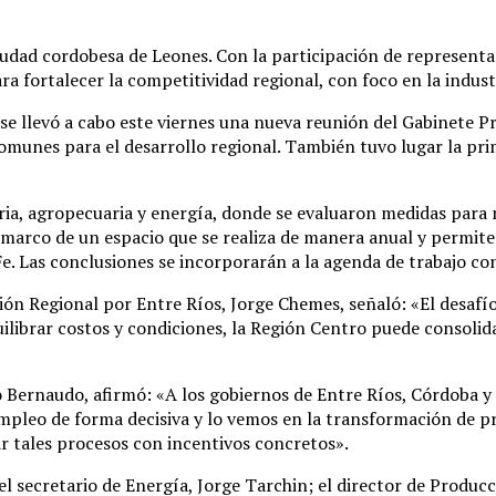
iudad cordobesa de Leones. Con la participación de representan
fortalecer la competitividad regional, con foco en la industri
, se llevó a cabo este viernes una nueva reunión del Gabinete 
comunes para el desarrollo regional. También tuvo lugar la pr
ria, agropecuaria y energía, donde se evaluaron medidas para m
 marco de un espacio que se realiza de manera anual y permite
Fe. Las conclusiones se incorporarán a la agenda de trabajo con
ión Regional por Entre Ríos, Jorge Chemes, señaló: «El desafío 
uilibrar costos y condiciones, la Región Centro puede consoli
o Bernaudo, afirmó: «A los gobiernos de Entre Ríos, Córdoba 
 empleo de forma decisiva y lo vemos en la transformación de p
 tales procesos con incentivos concretos».
secretario de Energía, Jorge Tarchin; el director de Producci