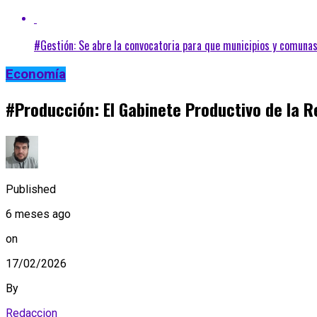
#Gestión: Se abre la convocatoria para que municipios y comuna
Economía
#Producción: El Gabinete Productivo de la R
Published
6 meses ago
on
17/02/2026
By
Redaccion