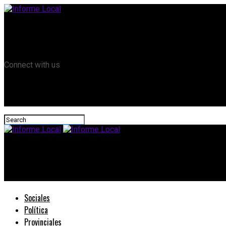
Remanso TV
Informe Local HD
RTV Play
Connect with us
Informe Local
Se realizará una ronda de negocios en Bs.As.
Sociales
Política
Provinciales