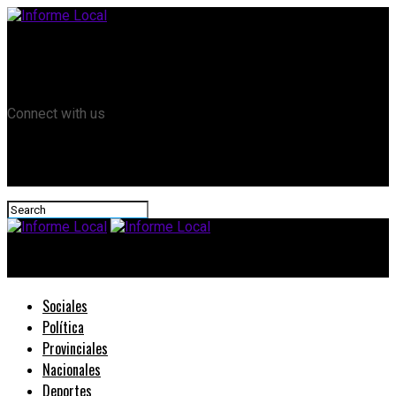
Remanso TV
Informe Local HD
RTV Play
Connect with us
Informe Local
Sociales
Política
Provinciales
Nacionales
Deportes