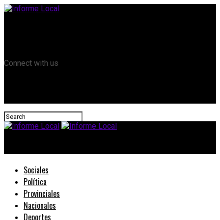
Remanso TV
Informe Local HD
RTV Play
Connect with us
Informe Local
Sociales
Política
Provinciales
Nacionales
Deportes