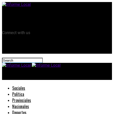
Remanso TV
Informe Local HD
RTV Play
Connect with us
Informe Local
Sociales
Política
Provinciales
Nacionales
Deportes