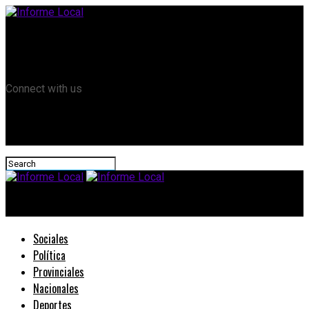
Remanso TV
Informe Local HD
RTV Play
Connect with us
Informe Local
Sociales
Política
Provinciales
Nacionales
Deportes