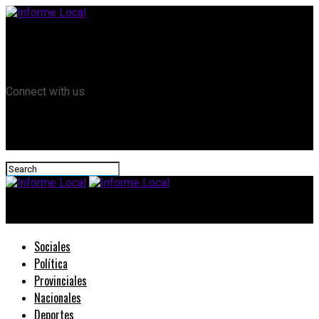
Remanso TV
Informe Local HD
RTV Play
Connect with us
Informe Local
Sociales
Política
Provinciales
Nacionales
Deportes