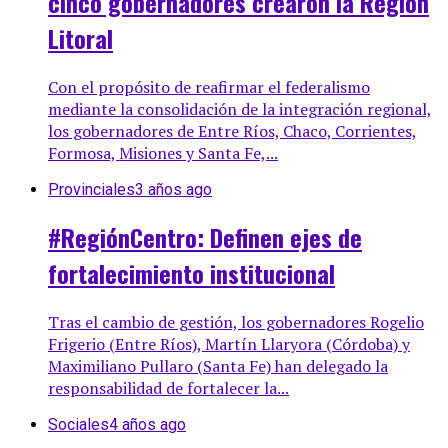
cinco gobernadores crearon la Región
Litoral
Con el propósito de reafirmar el federalismo
mediante la consolidación de la integración regional,
los gobernadores de Entre Ríos, Chaco, Corrientes,
Formosa, Misiones y Santa Fe,...
Provinciales
3 años ago
#RegiónCentro: Definen ejes de
fortalecimiento institucional
Tras el cambio de gestión, los gobernadores Rogelio
Frigerio (Entre Ríos), Martín Llaryora (Córdoba) y
Maximiliano Pullaro (Santa Fe) han delegado la
responsabilidad de fortalecer la...
Sociales
4 años ago