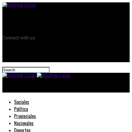
Remanso TV
Informe Local HD
RTV Play
Connect with us
Informe Local
Sociales
Política
Provinciales
Nacionales
Deportes