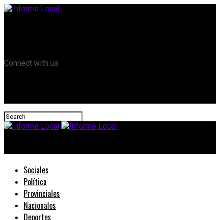
Remanso TV
Informe Local HD
RTV Play
Connect with us
Informe Local
Sociales
Política
Provinciales
Nacionales
Deportes