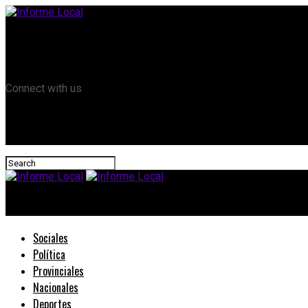
Remanso TV
Informe Local HD
RTV Play
Connect with us
Informe Local
Sociales
Política
Provinciales
Nacionales
Deportes