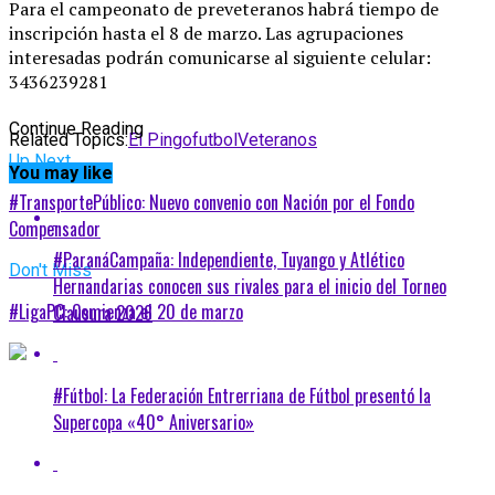
Para el campeonato de preveteranos habrá tiempo de
inscripción hasta el 8 de marzo. Las agrupaciones
interesadas podrán comunicarse al siguiente celular:
3436239281
Continue Reading
Related Topics:
El Pingo
futbol
Veteranos
Up Next
You may like
#TransportePúblico: Nuevo convenio con Nación por el Fondo
Compensador
#ParanáCampaña: Independiente, Tuyango y Atlético
Don't Miss
Hernandarias conocen sus rivales para el inicio del Torneo
#LigaPC: Comienza el 20 de marzo
Clausura 2026
#Fútbol: La Federación Entrerriana de Fútbol presentó la
Supercopa «40° Aniversario»