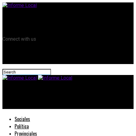
Remanso TV
Informe Local HD
RTV Play
Connect with us
Informe Local
#Veteranos: El 12 de marzo regresa el fútbol en El Pingo
Sociales
Política
Provinciales