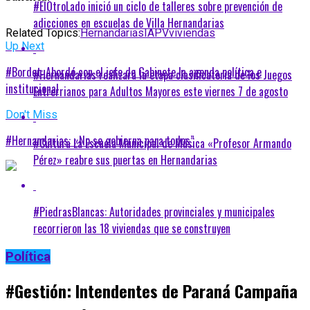
#ElOtroLado inició un ciclo de talleres sobre prevención de
adicciones en escuelas de Villa Hernandarias
Related Topics:
Hernandarias
IAPV
viviendas
Up Next
#Bordet: Abordó con el jefe de Gabinete la agenda política e
#Hernandarias realizará la etapa clasificatoria de los Juegos
institucional
Entrerrianos para Adultos Mayores este viernes 7 de agosto
Don't Miss
#Hernandarias: «No se gobierna para todos”
#Cultura La Escuela Municipal de Música «Profesor Armando
Pérez» reabre sus puertas en Hernandarias
#PiedrasBlancas: Autoridades provinciales y municipales
recorrieron las 18 viviendas que se construyen
Política
#Gestión: Intendentes de Paraná Campaña