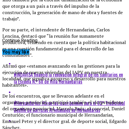
que otorga a un país a través del impulso de la
construcción, la generación de mano de obra y fuentes de
trabajo”.
Por su parte, el intendente de Hernandarias, Carlos
Lencina, destacó que “la reunión fue sumamente
Continue Reading
productiva, teniendo en cuenta que la política habitacional
es una cuestión fundamental para el desarrollo de las
You may like
comunidades”.
Afirmó que «estamos avanzando en las gestiones para la
ejecución de nuevas viviendas del IAPV en nuestra
#INDAVISA financió la renovación integral de los sanitarios en
localidad, que significa progreso y desarrollo para nuestros
la Escuela N.º 68 de Villa Hernandarias
habitantes».
De los encuentros, que se llevaron adelante en el
organismo provincial, participó también el vicepresidente
#Hernandarias: Abren las inscripciones para el 62° Tradicional
del organismo provincial, Marcelo Baéz; el concejal, Daniel
Desfile de Carrozas Artesanales en Hernandarias
Centurión; el funcionario municipal de Hernandarias,
Emanuel Peter y el director gral. de deporte social, Edgardo
Sánchez.