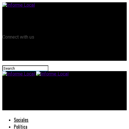
Remanso TV
Informe Local HD
RTV Play
Connect with us
Informe Local
#Viviendas: EL IAPV anunció la proyección de nuevas unidades
habitacionales
Sociales
Política