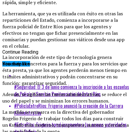
rápida, simple y eficiente.
La herramienta, que ya es utilizada con éxito en otras las
reparticiones del Estado, comienza a incorporarse a la
fuerza policial de Entre Ríos para que los agentes y
efectivos no tengan que fichar presencialmente en las
comisarías y puedan gestionar sus viáticos desde una app
en el celular.
Continue Reading
La incorporación de este tipo de tecnología genera
beneficios concretos para la fuerza y para los servicios que
You may like
ésta presta, ya que los agentes perderán menos tiempo en
trámites administrativos y podrán concentrarse en su
función: garantizar seguridad.
#Seguridad: El 3 de junio comienza la inscripción a las escuelas
de Policía y Servicio Penitenciario de Entre Ríos
Además, se agilizan las tareas administrativas, se reduce el
uso del papel y se minimizan los errores humanos.
#PolicíaEntreRíos: Frigerio anunció la creación de la Carrera
La medida se enmarca en la directiva del gobernador
Administrativa
Rogelio Frigerio de trabajar todos los días para construir
#EntreRíos: Frigerio tomó juramento a las nuevas autoridades
un Estado más moderno, transparente, austero y cercano a
de la Policía
las necesidades de la gente.