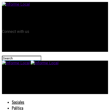
Remanso TV
Informe Local HD
RTV Play
Connect with us
Informe Local
#Gestión: Agentes de la Policía de Entre Ríos podrán tramitar
viáticos desde una aplicación móvil
Sociales
Política