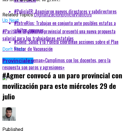
#PolicíaER: Asumieron nuevos directores y subdirectores
Related Topics:
Digitalización
policia
Viáticos
Up Next
#EntreRíos: Trabajan en conjunto ante posibles estafas a
adultos mayores
#Paritaria: El gobierno provincial presentó una nueva propuesta
salarial para los trabajadores estatales
#Covid: Salud y la Policía coordinan acciones sobre el Plan
Rector de Vacunación
Don't Miss
#Gobierno: Kneeteman»Cumplimos con los docentes, pero la
Provinciales
respuesta son paros y agresiones»
#Agmer convocó a un paro provincial con
movilización para este miércoles 29 de
julio
Published