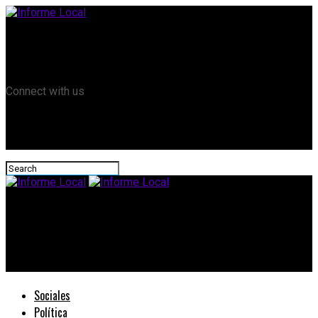
Remanso TV
Informe Local HD
RTV Play
Connect with us
Informe Local
#Paritaria: El gobierno provincial presentó una nueva
propuesta salarial para los trabajadores estatales
Sociales
Política