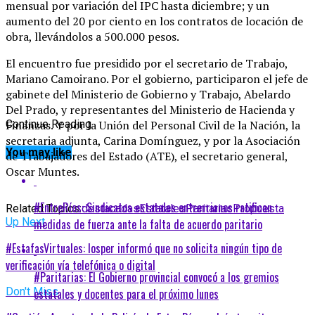
mensual por variación del IPC hasta diciembre; y un
aumento del 20 por ciento en los contratos de locación de
obra, llevándolos a 500.000 pesos.
El encuentro fue presidido por el secretario de Trabajo,
Mariano Camoirano. Por el gobierno, participaron el jefe de
gabinete del Ministerio de Gobierno y Trabajo, Abelardo
Del Prado, y representantes del Ministerio de Hacienda y
Finanzas. Y por la Unión del Personal Civil de la Nación, la
Continue Reading
secretaria adjunta, Carina Domínguez, y por la Asociación
You may like
de Trabajadores del Estado (ATE), el secretario general,
Oscar Muntes.
#EntreRíos: Sindicatos estatales entrerrianos ratifican
Related Topics:
destacadas
Estatales
Paritarias
Propuesta
Up Next
medidas de fuerza ante la falta de acuerdo paritario
#EstafasVirtuales: Iosper informó que no solicita ningún tipo de
verificación vía telefónica o digital
#Paritarias: El Gobierno provincial convocó a los gremios
Don't Miss
estatales y docentes para el próximo lunes