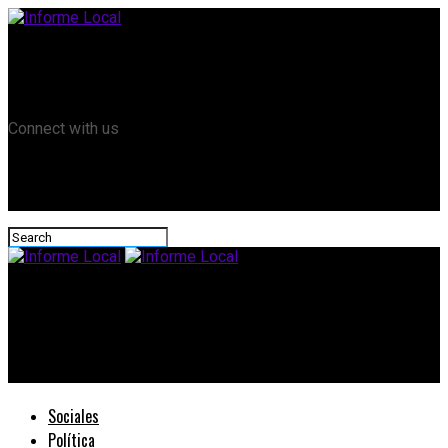
Remanso TV
Informe Local HD
RTV Play
Connect with us
Informe Local
#AñoNuevo: Se realizará la fiesta para recibir año nuevo «La
Sexta»
Sociales
Política