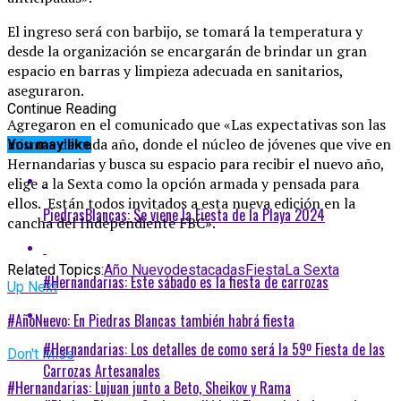
El ingreso será con barbijo, se tomará la temperatura y
desde la organización se encargarán de brindar un gran
espacio en barras y limpieza adecuada en sanitarios,
aseguraron.
Continue Reading
Agregaron en el comunicado que «Las expectativas son las
mismas de cada año, donde el núcleo de jóvenes que vive en
You may like
Hernandarias y busca su espacio para recibir el nuevo año,
elige a la Sexta como la opción armada y pensada para
ellos. Están todos invitados a esta nueva edición en la
PiedrasBlancas: Se viene la Fiesta de la Playa 2024
cancha del Independiente FBC».
Related Topics:
Año Nuevo
destacadas
Fiesta
La Sexta
#Hernandarias: Este sábado es la fiesta de carrozas
Up Next
#AñoNuevo: En Piedras Blancas también habrá fiesta
#Hernandarias: Los detalles de como será la 59º Fiesta de las
Don't Miss
Carrozas Artesanales
#Hernandarias: Lujuan junto a Beto, Sheikov y Rama