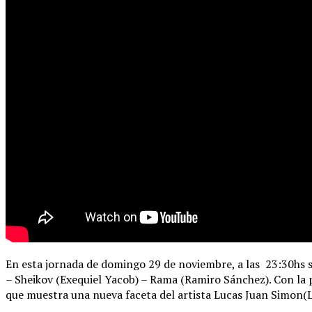
En esta jornada de domingo 29 de noviembre, a las 23:30hs se
– Sheikov (Exequiel Yacob) – Rama (Ramiro Sánchez). Con la 
que muestra una nueva faceta del artista Lucas Juan Simon(L