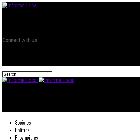
Remanso TV
Informe Local HD
RTV Play
Connect with us
Informe Local
#Hernandarias: Lujuan junto a Beto, Sheikov y Rama
Sociales
Política
Provinciales