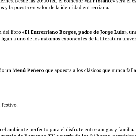
viernes. Desde las 20:00 hs., el comedor
«El Flotante»
será el e
s y la puesta en valor de la identidad entrerriana.
n del libro
«El Entrerriano Borges, padre de Jorge Luis»
, un
ue ligan a uno de los máximos exponentes de la literatura univ
ado un
Menú Peñero
que apuesta a los clásicos que nunca falla
 festivo.
o el ambiente perfecto para el disfrute entre amigos y familia