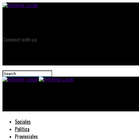
Remanso TV
Informe Local HD
RTV Play
Connect with us
Informe Local
Ascenso de la temperatura y tiempo despejado
Sociales
Política
Provinciales