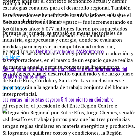
objetivo analizar el contexto económico actual y definir
transparente.
estrategias comunes para el desarrollo regional. También
tuvo lugar la primera reunión anual de la Comisión de
Esta inversión en beneficio de los trabajadores -a la que el
Energía de la Región Centro.
Gobierno insiste en llamar «gasto»- fue incrementando en
los últimos años: 6.077 millones fueron presupuestados
Durante la jornada, se trabajó en mesas sectoriales de
para 2016 y en 2015 habían sido 4.500 millones.
industria, agropecuaria y energía, donde se evaluaron
medidas para mejorar la competitividad industrial,
Related Topics:
Debito
Devolución IVA
Reintegro
fortalecer las cadenas de valor y promover la producción y
Up Next
las exportaciones, en el marco de un espacio que se realiza
de manera anual y permite consensuar lineamientos
Alerta por el UBER marítimo y la inacción de los interventores del
estratégicos para el desarrollo equilibrado y de largo plazo
SOMU y gremios afines
de Entre Ríos, Córdoba y Santa Fe. Las conclusiones se
incorporarán a la agenda de trabajo conjunta del bloque
Don't Miss
interprovincial.
Las ventas minoristas cayeron 5,4 por ciento en diciembre
Al respecto, el presidente del Ente Región Centro e
Integración Regional por Entre Ríos, Jorge Chemes, señaló:
«El desafío es trabajar juntos para que las tres provincias
tengan reglas similares en materia energética y productiva.
Si logramos equilibrar costos y condiciones, la Región