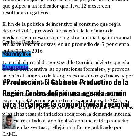
que golpea a un indicador que lleva 12 meses con
resultados negativos.
El fin de la política de incentivo al consumo que regía
desde el 2001, provocó la reacción de la cámara de
medianos empresarios que registraron una baja interanual
Continue Reading
en las ventas minoristas, en un promedio del 7 por ciento
entre 2015 y 2016.
You may like
La entidad presidida por Osvaldo Cornide advierte que «la
Economía
medida desincentiva las operaciones formales», y provoca
además el aumento de las operaciones no registradas, y por
#Producción: El Gabinete Productivo de la
lo tanto, de toda la actividad comercial ilegal.
Región Centro definió una agenda común
«Las cantidades vendidas por los comercios minoristas
cayeron 5,4% en diciembre frente a igual mes de 2015, en
para fortalecer la competitividad regional
un año donde la pérdida de poder adquisitivo de las familias
y las altas tasas de inflación redujeron la demanda interna.
Con ese resultado el año finalizó con una caída promedio
de 7% en las ventas», reflejó un informe publicado por
CAME.