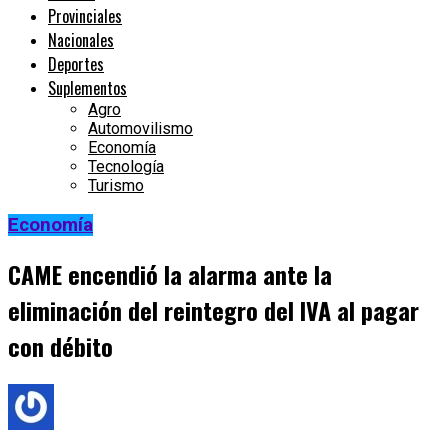
Provinciales
Nacionales
Deportes
Suplementos
Agro
Automovilismo
Economía
Tecnología
Turismo
Economía
CAME encendió la alarma ante la
eliminación del reintegro del IVA al pagar
con débito