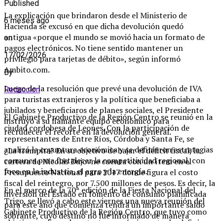
Published
La explicación que brindaron desde el Ministerio de
6 meses ago
Hacienda se excusó en que dicha devolución quedó
antigua «porque el mundo se movió hacia un formato de
on
pagos electrónicos. No tiene sentido mantener un
17/02/2026
privilegio para tarjetas de débito», según informó
Ambito.com.
By
Luego de la resolución que prevé una devolución de IVA
Redaccion
para turistas extranjeros y la política que beneficiaba a
jubilados y beneficiaros de planes sociales, el Presidente
El Gabinete Productivo de la Región Centro se reunió en la
instruyó a su flamante equipo económico para
ciudad cordobesa de Leones. Con la participación de
recrudecer el recorte en la devolución general.
representantes de Entre Ríos, Córdoba y Santa Fe, se
analizó la coyuntura económica y se definieron estrategias
¿La trampita? En su objetivo de bajar el déficit fiscal, la
comunes para fortalecer la competitividad regional, con
cartera de Nicolás Dujovne cuenta con un ítem en el
foco en la industria, el agro y la energía.
Presupuesto Nacional para 2017 donde figura el costo
fiscal del reintegro, por 7.500 millones de pesos. Es decir, la
En el marco de la 70ª edición de la Fiesta Nacional del
inversión del Estado en fomento de consumo planificada
Trigo, se llevó a cabo este viernes una nueva reunión del
para este año que comienza tendrá un importante saldo
Gabinete Productivo de la Región Centro, que tuvo como
sobrante, cuyo destino no fue informado de manera