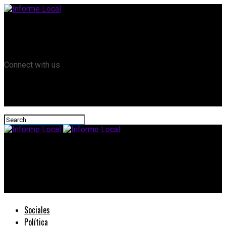
Remanso TV
Informe Local HD
RTV Play
Connect with us
Informe Local
CAME encendió la alarma ante la eliminación del reintegro del
IVA al pagar con débito
Sociales
Política